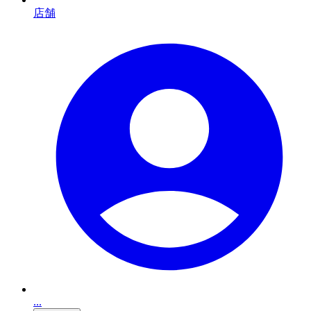
店舗
...