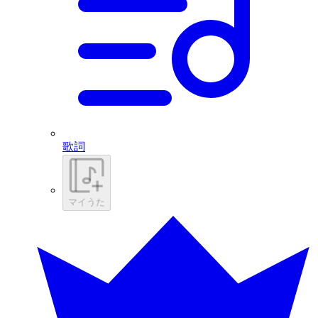
歌詞
マイうた