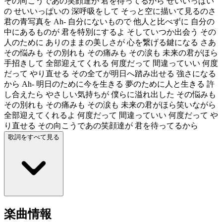
その向こうであの笑顔達が 君を待ってるから せいいっぱい
の せいいっぱいの 深呼吸をして そっと空に描いて見るのさ
君の青写真を Ah- 自分にないもので 他人と比べずに 自分の
中にあるものが 君を特別にするよ そしていつか出会う その
人のために ありのままの美しさが 心を繋げる鍵になる さあ
その悩みも その別れも その痛みも その涙も 未来の君がほら
手招きして 全部迎えてくれる 何度だって 間違っていい 何度
だって やり直せる その全てが明日へ踏み出せる 強さになる
から Ah- 明日のために今を生きる 夢のために人と生きる 許
し合えたら やさしい気持ちが 僕らに溢れ出した その悩みも
その別れも その痛みも その涙も 未来の君がほら笑いながら
全部迎えてくれるよ 何度だって 間違っていい 何度だって や
り直せる その向こうであの笑顔達が 君を待ってるから
歌詞をすべて見る
楽曲情報