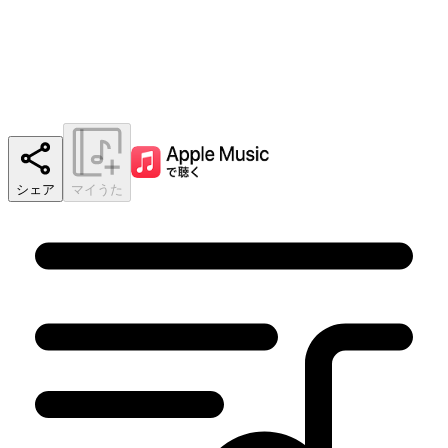
シェア
マイうた