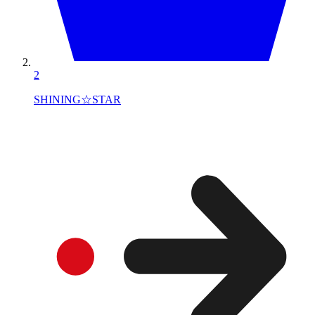
2
SHINING☆STAR