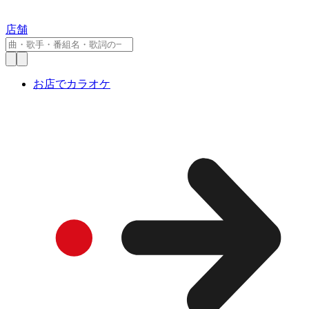
店舗
お店でカラオケ