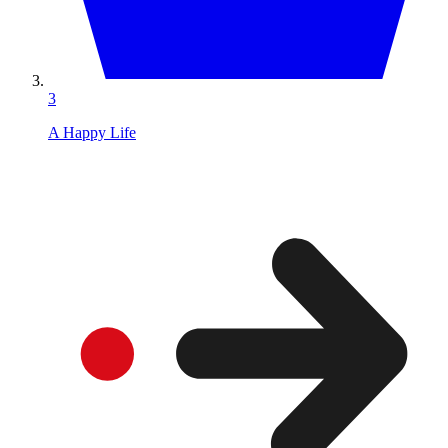
3
A Happy Life