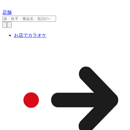
店舗
お店でカラオケ