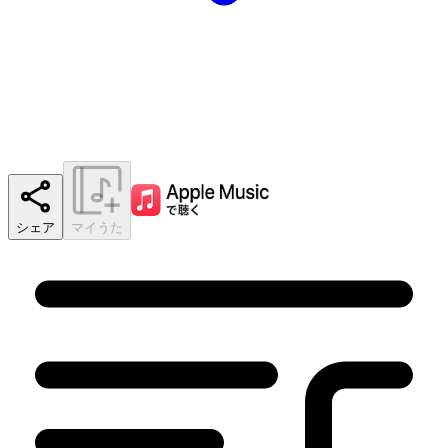
シェア
マイうた