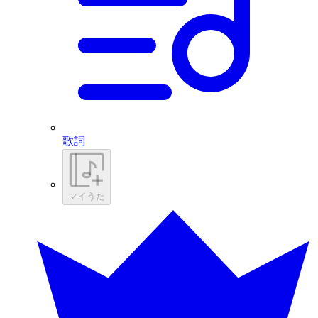
歌詞
マイうた