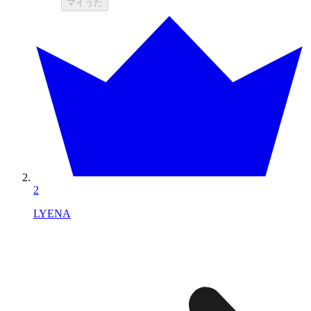
マイうた
2
LYENA