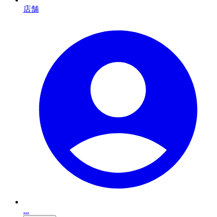
店舗
...