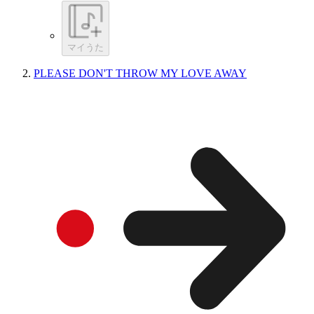
マイうた
PLEASE DON'T THROW MY LOVE AWAY