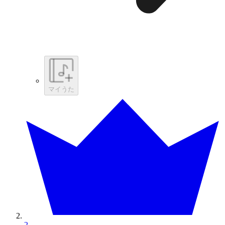
マイうた
2