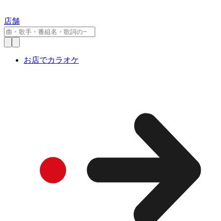
店舗
お店でカラオケ