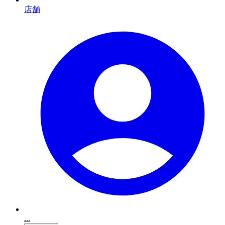
店舗
...