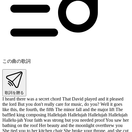
この曲の歌詞
歌詞を贈る
I heard there was a secret chord That David played and it pleased
the lord But you don't really care for music, do you? Well it goes
like this, the fourth, the fifth The minor fall and the major lift The
baffled king composing Hallelujah Hallelujah Hallelujah Hallelujah
Hallelu-jah Your faith was strong but you needed proof You saw her
bathing on the roof Her beauty and the moonlight overthrew you
She tied you to her kitchen chair She broke your throne, and she cut