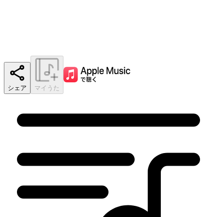
シェア
マイうた