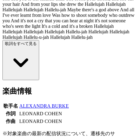
your hair And from your lips she drew the Hallelujah Hallelujah
Hallelujah Hallelujah Hallelu-jah Maybe there's a god above And all
I've ever learnt from love Was how to shoot somebody who outdrew
you And it's not a cry that you can hear at night it's not someone
who's seen the light It's a cold and it's a broken Hallelujah
Hallelujah Hallelujah Hallelujah Hallelu-jah Hallelujah Hallelujah
Hallelujah Hallelu-u-jah Hallelujah Hallelu-jah
歌詞をすべて見る
楽曲情報
歌手名
ALEXANDRA BURKE
作詞
LEONARD COHEN
作曲
LEONARD COHEN
※対象楽曲の最新の配信状況について、遷移先のサ