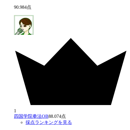
90
.
984
点
1
四国学院拳法OB
88.074点
採点ランキングを見る