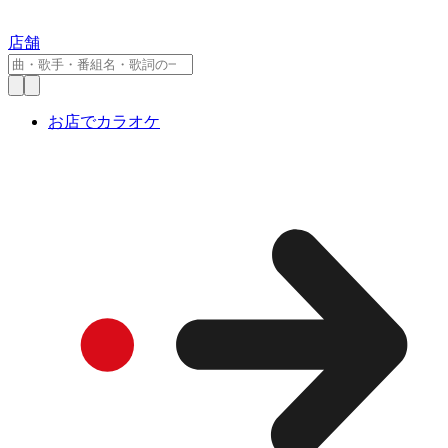
店舗
お店でカラオケ