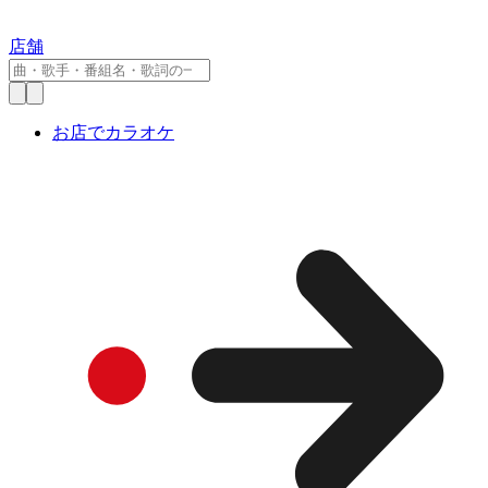
店舗
お店でカラオケ