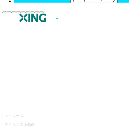
JOYSOUND.comトップ
カラオケ楽曲・歌詞検索
カラオケ店舗検索
全国カラオケ大会
イベント・キャンペーン
うたスキ
マイルーム
マイうたスキ動画