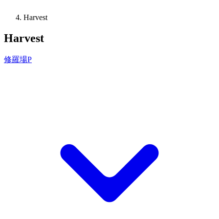
Harvest
Harvest
修羅場P