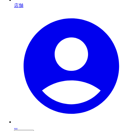
店舗
...