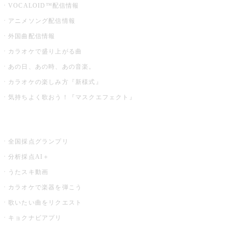
VOCALOID™配信情報
アニメソング配信情報
外国曲配信情報
カラオケで盛り上がる曲
あの日、あの時、あの音楽。
カラオケの楽しみ方『新様式』
気持ちよく歌おう！『マスクエフェクト』
お店でもっと楽しむ
全国採点グランプリ
分析採点AI＋
うたスキ動画
カラオケで楽器を弾こう
歌いたい曲をリクエスト
キョクナビアプリ