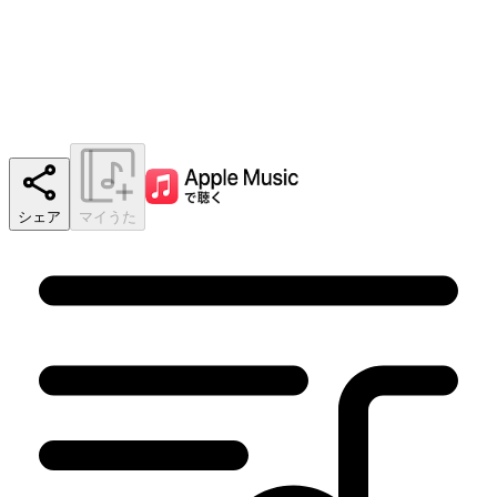
シェア
マイうた