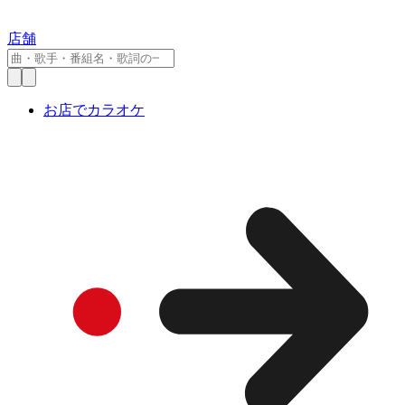
店舗
お店でカラオケ