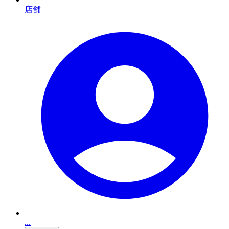
店舗
...