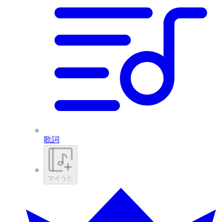
歌詞
マイうた