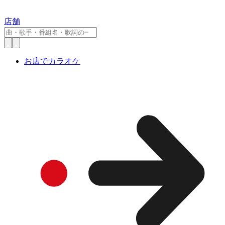
店舗
お店でカラオケ