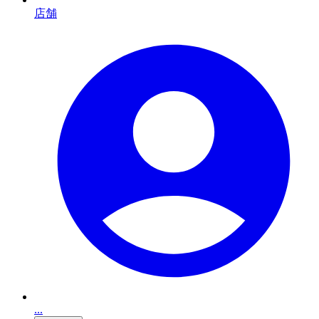
店舗
...