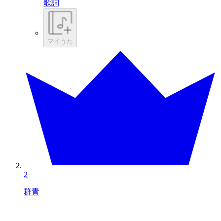
歌詞
マイうた
2
群青