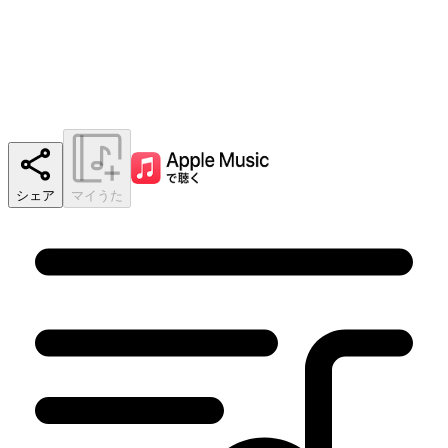
シェア
マイうた