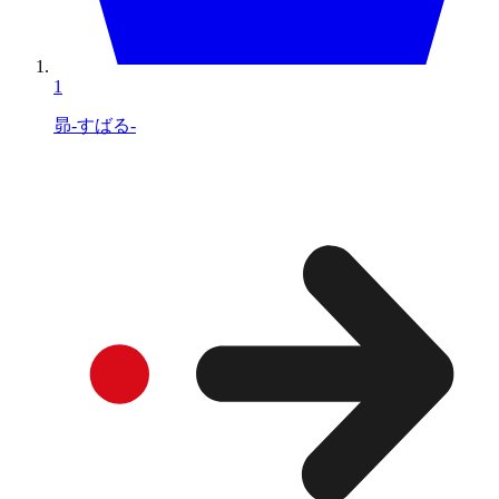
1
昴-すばる-