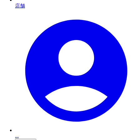
店舗
...