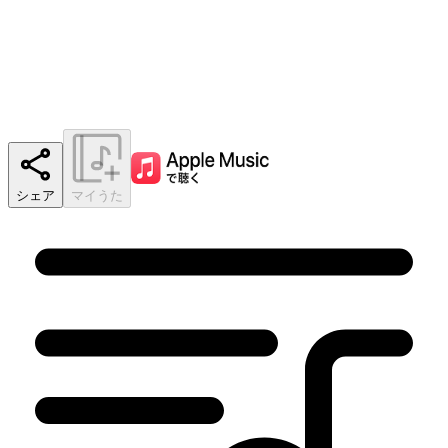
シェア
マイうた