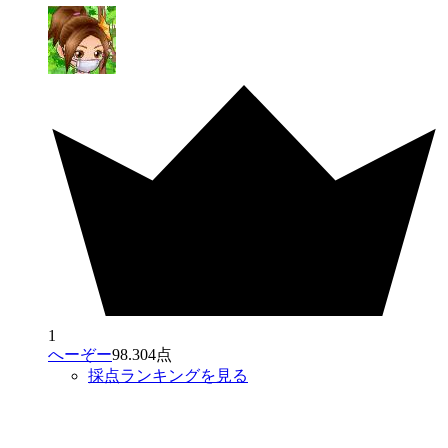
1
へーぞー
98.304点
採点ランキングを見る