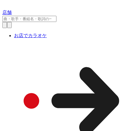
店舗
お店でカラオケ