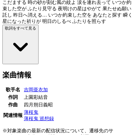
こだまする 時の砂が刻む風の紋よ 涙を連れ去って いつか約
束した空が ふたり見守る 夜明けの星はやがて 果たせぬ願い
託し 昨日へ消える… いつか約束した空を あなたと探す 瞬く
星になった祈りが 明日のしるべ ふたりを照らす
歌詞をすべて見る
楽曲情報
歌手名
吉岡亜衣加
作詞
上園彩結音
作曲
四月朔日義昭
薄桜鬼
関連情報
薄桜鬼 巡想録
※対象楽曲の最新の配信状況について、遷移先のサ