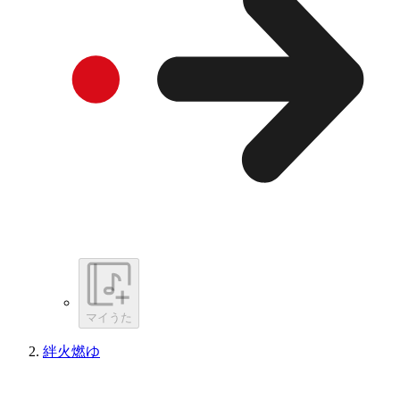
マイうた
絆火燃ゆ