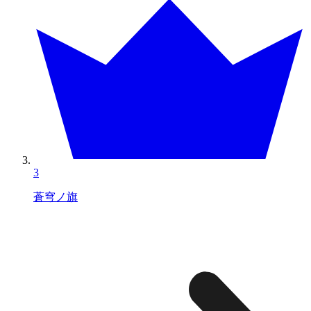
3
蒼穹ノ旗