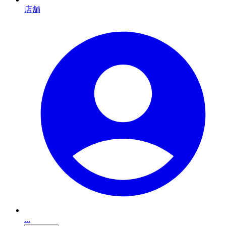
店舗
...