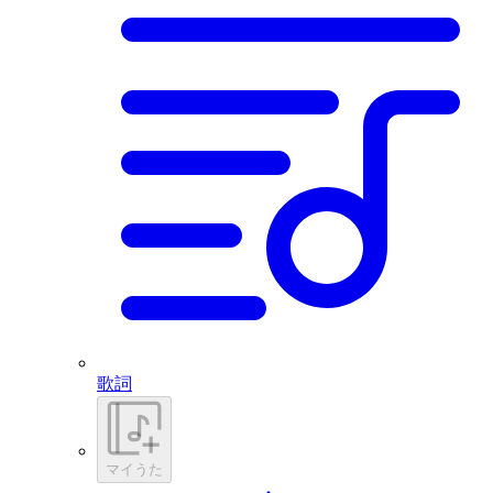
歌詞
マイうた