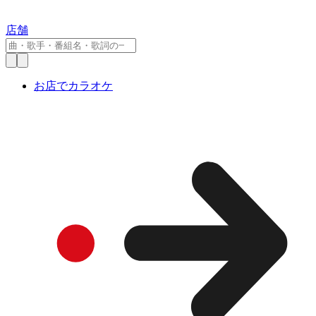
店舗
お店でカラオケ