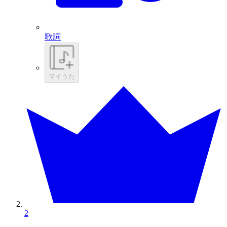
歌詞
マイうた
2