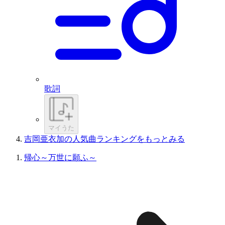
歌詞
マイうた
吉岡亜衣加の人気曲ランキングをもっとみる
帰心～万世に願ふ～