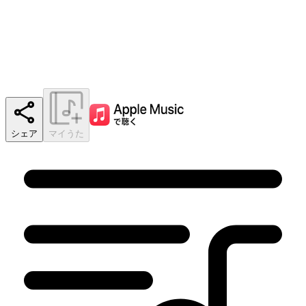
シェア
マイうた