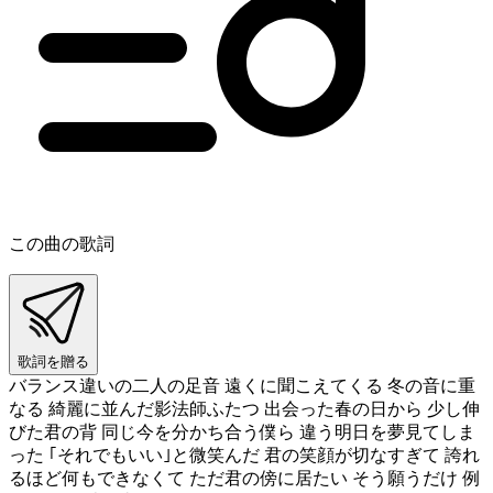
この曲の歌詞
歌詞を贈る
バランス違いの二人の足音 遠くに聞こえてくる 冬の音に重
なる 綺麗に並んだ影法師ふたつ 出会った春の日から 少し伸
びた君の背 同じ今を分かち合う僕ら 違う明日を夢見てしま
った ｢それでもいい｣と微笑んだ 君の笑顔が切なすぎて 誇れ
るほど何もできなくて ただ君の傍に居たい そう願うだけ 例