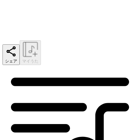
シェア
マイうた