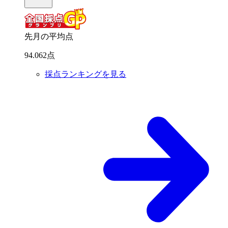
先月の平均点
94
.
062
点
採点ランキングを見る