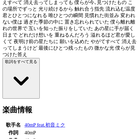
えすべて 消え去ってしまっても 僕らが今､見つけたもの こ
の場所でずっと 光り続けるから 触れ合う指先 流れ込む温度
君とひとつになれる 唯ひとつの瞬間 見慣れた街並み 変われ
ない僕は 過ぎた季節の中に 置き忘れられていた 僕ら離れ離
れの世界で 互いを知った振りをしていた あの星に手が届く
日まで どれだけ想いを 重ねるんだろう 溢れるほど君が愛し
くて 夜明け前の星たちに 願いを込めた やがてすべて 消え去
ってしまうけど 最後にひとつ残ったもの 微かな光 僕らが見
つけた答え
歌詞をすべて見る
楽曲情報
歌手名
40mP feat.初音ミク
作詞
40mP