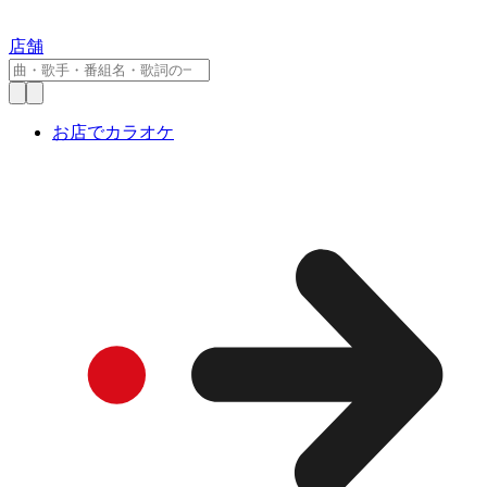
店舗
お店でカラオケ