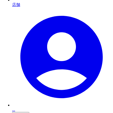
店舗
...