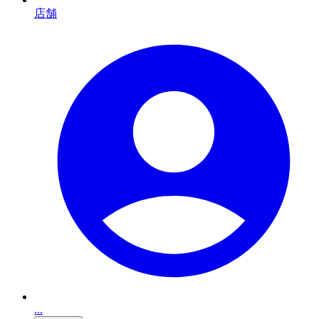
店舗
...