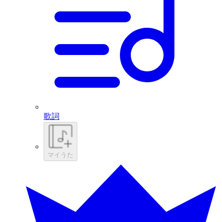
歌詞
マイうた