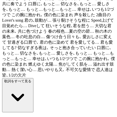
共に奏でよう 口唇に､もっと… 切なさを､もっと… 愛しさ
を､もっと… もっと…もっと…もっと… 幸せは､いつも1/2づ
つで この腕に抱かれ､ 僕の色に染まれ 声を殺した 2曲目の
Lover's song 君の､鼓動が… 張り裂けそうな程に Speed上げて
目覚めたら… Diveして 狂いそうな程､君を想う… 大切な君
の未来､ 共に色づけよう 春の桜色…夏の空の碧… 秋の木の
葉色… 冬の吐息の白… 傷つけ合う日々も､ 愛おしさに変え
て 甘過ぎる口唇で､ 君の色に染めて 君を愛してる… 君も愛
してる? 切なすぎる夜は､ そっと抱き合っていたい 口唇に､
もっと… 切なさを､もっと… 愛しさを､もっと… もっと…も
っと…もっと… 幸せは､いつも1/2づつで この腕に抱かれ､ 僕
の色に染まれ 燃えゆく太陽… 焦がしてく肌を… 溢れ出す鼓
動… 熱く潔い心… 思いやりも又､ 不可欠な愛情で 恋人達は
皆､1/2の欠片
歌詞をすべて見る