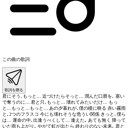
この曲の歌詞
歌詞を贈る
君にそう､もっと… 近づけたらそっと… 潤んだ口唇を､ 塞い
で奪うのに… 君と只､もっと… 壊れてみたいだけ… もっ
と…もっと…もっと… あの夕暮れが､僕の瞳に映る 赤い霧雨
と､2つのフラスコ 今にも壊れそうな危うい関係 きっと､僕ら
は… 運命の中､出逢うべくして… 逢えた｡ あても無く 降って
いた雨も上がり､ やがて虹が出たら 終わりのない未来､ 君と