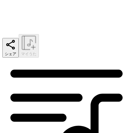
シェア
マイうた