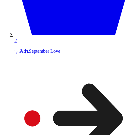
2
すみれSeptember Love