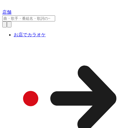
店舗
お店でカラオケ