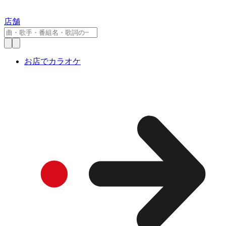
店舗
お店でカラオケ