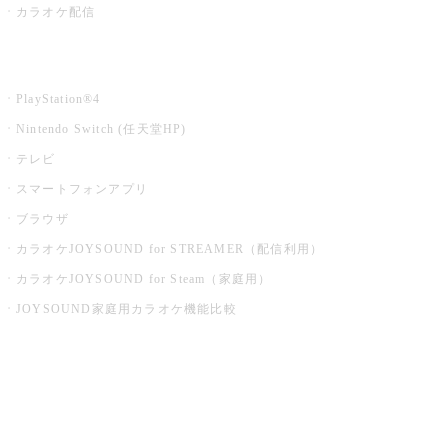
カラオケ配信
家庭用カラオケ
PlayStation®4
Nintendo Switch (任天堂HP)
テレビ
スマートフォンアプリ
ブラウザ
カラオケJOYSOUND for STREAMER（配信利用）
カラオケJOYSOUND for Steam（家庭用）
JOYSOUND家庭用カラオケ機能比較
アプリ・モバイルサービス一覧
音楽ニュース powered by ナタリー