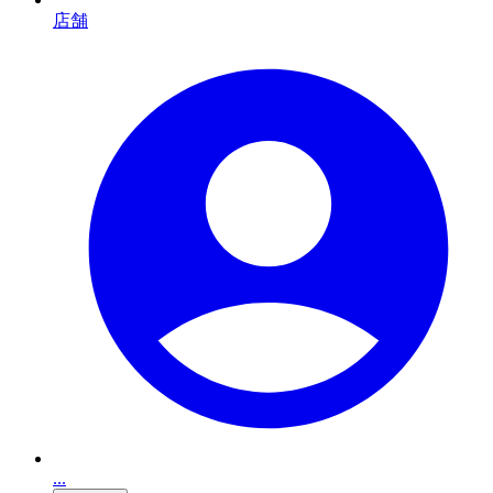
店舗
...