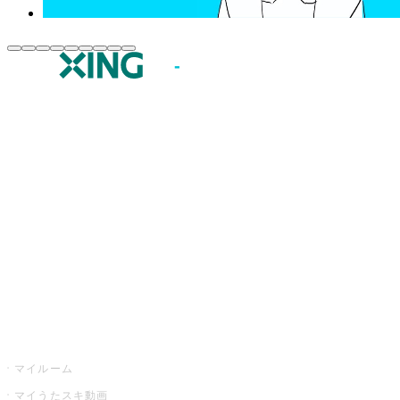
JOYSOUND.comトップ
カラオケ楽曲・歌詞検索
カラオケ店舗検索
全国カラオケ大会
イベント・キャンペーン
うたスキ
マイルーム
マイうたスキ動画