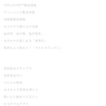
VOCALOID™配信情報
アニメソング配信情報
外国曲配信情報
カラオケで盛り上がる曲
あの日、あの時、あの音楽。
カラオケの楽しみ方『新様式』
気持ちよく歌おう！『マスクエフェクト』
お店でもっと楽しむ
全国採点グランプリ
分析採点AI＋
うたスキ動画
カラオケで楽器を弾こう
歌いたい曲をリクエスト
キョクナビアプリ