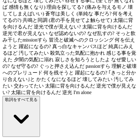
なになるほど 壊してみたい 存在する事に (全てが 無くなれ
ば 感情も無くなり) 理由を探してる? (痛みを与えるモノ 壊
してしまえばいい) 蒼穹は美しく (単純な 事だろ? 何を考え
てるの?) 共鳴と同調 (君の手を見せてよ触らせて) 太陽に背
を向けるんだ 逆光で僕が見えない? 太陽に背を向けるんだ
逆光で君が見えない なぜ認めないの? なぜ乱すの? そっと飲
み干したmissionすら 冒涜と破滅へのクロッシング 何を伝え
ようと 躍起になるの? 真っ白なキャンバスほど 純真にみえ
るほど 汚してみたい 殺気立った気配に抱かれ 感じる事を覚
えた 夕闇の気配に溺れ 寂しさを知ろうとしたよ なぜ愛しい
の? なぜ守るの? ぐっと押さえ込んだ passionすら 理解と破壊
へのプレリュード 何を残そうと 躍起になるの? ｢きっと分か
り合えない｣と かたくなになるほど 壊してみたい 汚してみ
たい 交わってたい 太陽に背を向けるんだ 逆光で僕が見えな
い? 太陽に背を向けるんだ 逆光 I'm alone
歌詞をすべて見る