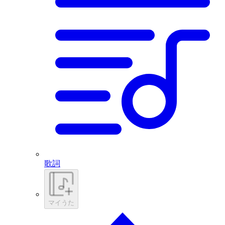
歌詞
マイうた