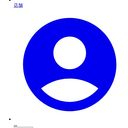
店舗
...