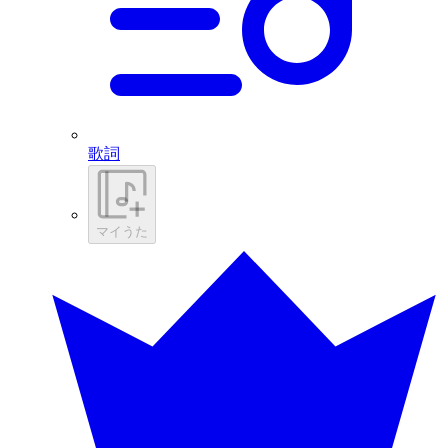
歌詞
マイうた