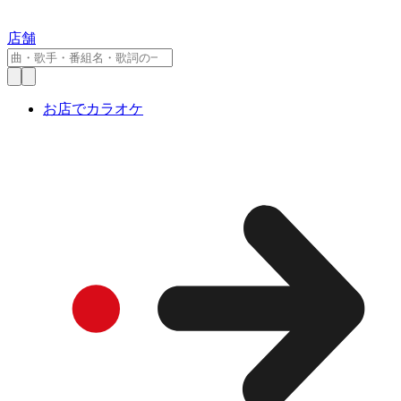
店舗
お店でカラオケ