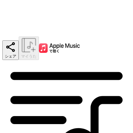
シェア
マイうた