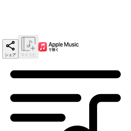
シェア
マイうた