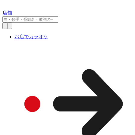
店舗
お店でカラオケ