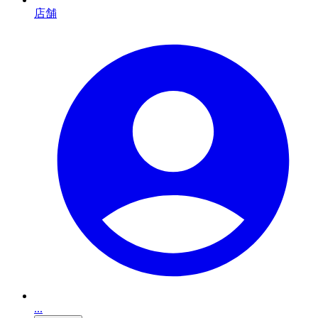
店舗
...