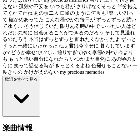
えない 孤独や不安を いつも君が さりげなくそっと 半分抱え
てくれてたね あの頃二人 口癖のように 何度も｢楽しい?｣っ
て 確かめあってた こんな穏やかな毎日が ずっとずっと続い
てゆく… そう信じていた 限りある時の中で いったい人はど
れだけの恋に 出会えることができるのだろう そして見送れ
るのだろう 本当はずっとずっと 離れたくなかったよ ずっと
ずっと一緒にいたかった ねぇ君は今幸せに 暮らしています
か? どうか幸せでいて… 通りすぎてゆく季節の中で 今より
も もっと強い自分になれたら いつかまた自然に あの頃のよ
うに 笑って話せる時が きっとくるよね 色褪せることない 一
度きりの かけがえのない my precious memories
歌詞をすべて見る
楽曲情報