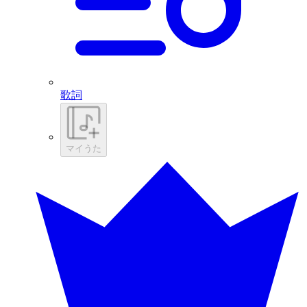
歌詞
マイうた