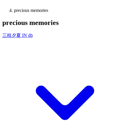
precious memories
precious memories
三枝夕夏 IN db