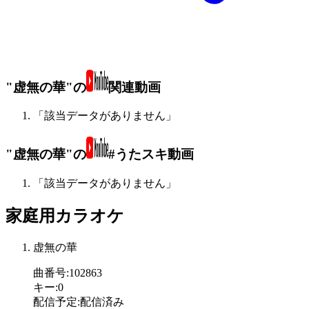
"虚無の華"の
関連動画
「該当データがありません」
"虚無の華"の
#うたスキ動画
「該当データがありません」
家庭用カラオケ
虚無の華
曲番号
:
102863
キー
:
0
配信予定
:
配信済み