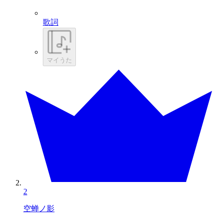
歌詞
マイうた
2
空蝉ノ影