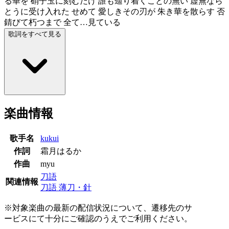
る華を 硝子玉に刻むだけ 誰も辿り着くことの無い 虚無なら
とうに受け入れた せめて 愛しきその刃が 朱き華を散らす 否
錆びて朽つまで 全て…見ている
歌詞をすべて見る
楽曲情報
歌手名
kukui
作詞
霜月はるか
作曲
myu
刀語
関連情報
刀語 薄刀・針
※対象楽曲の最新の配信状況について、遷移先のサ
ービスにて十分にご確認のうえでご利用ください。