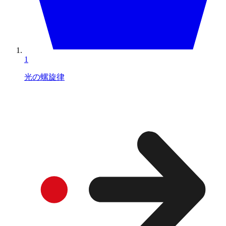
1
光の螺旋律