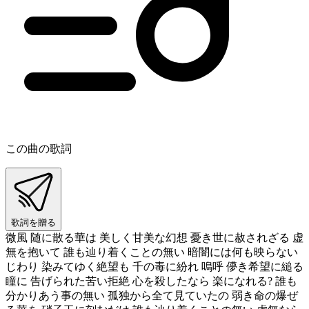
この曲の歌詞
歌詞を贈る
微風 随に散る華は 美しく甘美な幻想 憂き世に赦されざる 虚
無を抱いて 誰も辿り着くことの無い 暗闇には何も映らない
じわり 染みてゆく絶望も 千の毒に紛れ 嗚呼 儚き希望に縋る
瞳に 告げられた苦い拒絶 心を殺したなら 楽になれる? 誰も
分かりあう事の無い 孤独から全て見ていたの 弱き命の爆ぜ