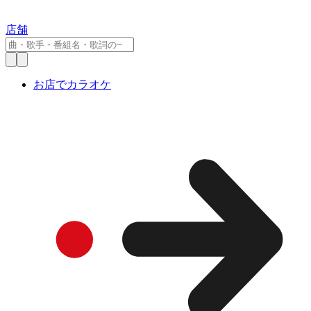
店舗
お店でカラオケ