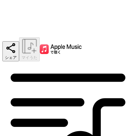
シェア
マイうた