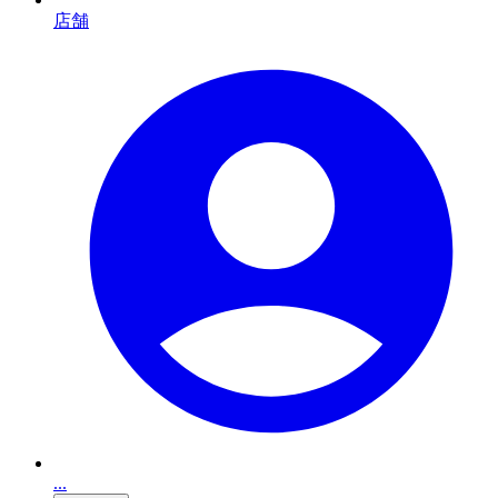
店舗
...