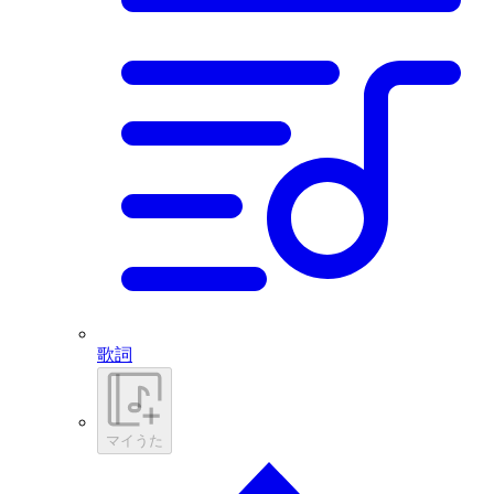
歌詞
マイうた