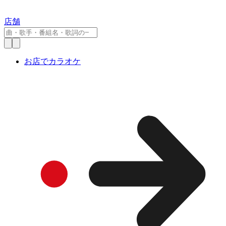
店舗
お店でカラオケ