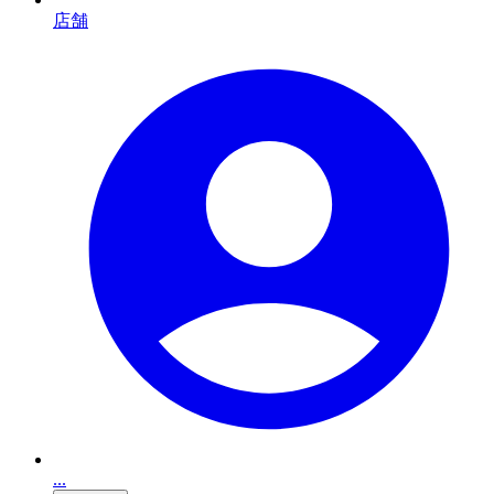
店舗
...