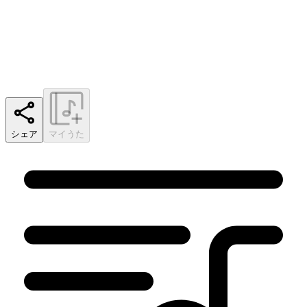
シェア
マイうた