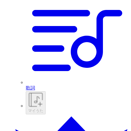
歌詞
マイうた