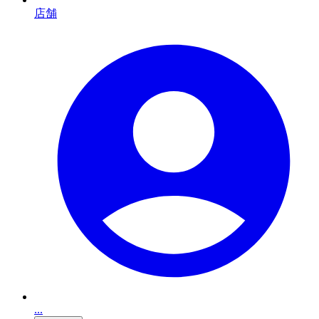
店舗
...