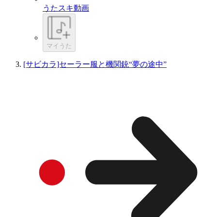
うたスキ動画
マイうた
[サビカラ]セーラー服と機関銃“夢の途中”