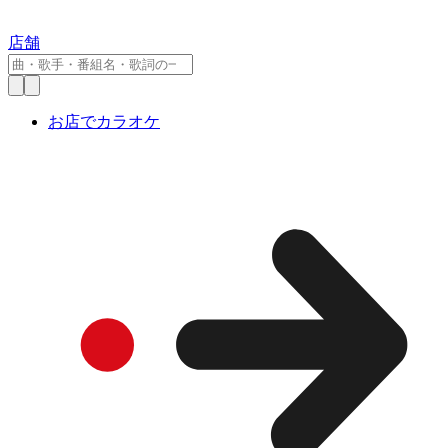
店舗
お店でカラオケ