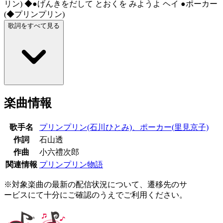
リン) ◆●げんきをだして とおくを みようよ ヘイ ●ポーカー
(◆プリンプリン)
歌詞をすべて見る
楽曲情報
歌手名
プリンプリン(石川ひとみ)、ポーカー(里見京子)
作詞
石山透
作曲
小六禮次郎
関連情報
プリンプリン物語
※対象楽曲の最新の配信状況について、遷移先のサ
ービスにて十分にご確認のうえでご利用ください。