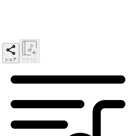
シェア
マイうた