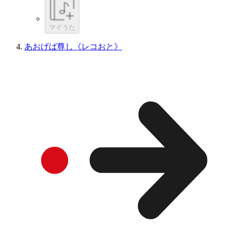
マイうた
あおげば尊し《レコおと》