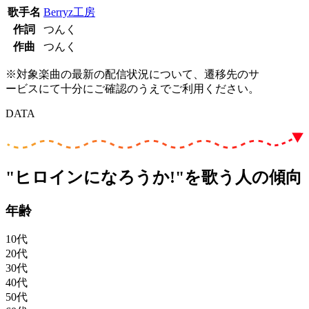
歌手名
Berryz工房
作詞
つんく
作曲
つんく
※対象楽曲の最新の配信状況について、遷移先のサ
ービスにて十分にご確認のうえでご利用ください。
DATA
"ヒロインになろうか!"を歌う人の傾向
年齢
10代
20代
30代
40代
50代