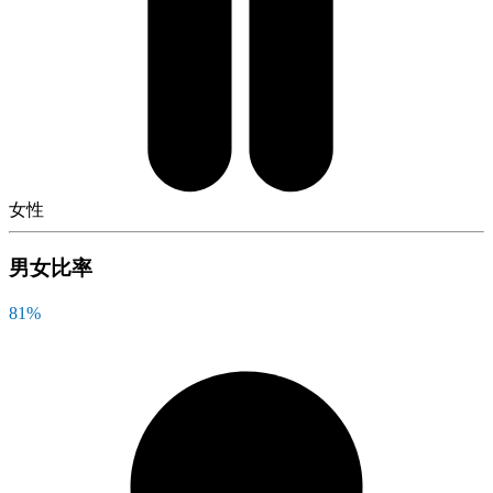
女性
男女比率
81
%