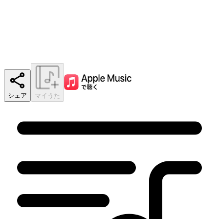
シェア
マイうた