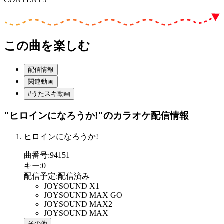
この曲を楽しむ
配信情報
関連動画
#うたスキ動画
"ヒロインになろうか!"
のカラオケ配信情報
ヒロインになろうか!
曲番号
:
94151
キー
:
0
配信予定
:
配信済み
JOYSOUND X1
JOYSOUND MAX GO
JOYSOUND MAX2
JOYSOUND MAX
その他