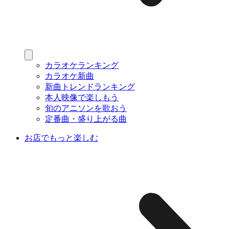
カラオケランキング
カラオケ新曲
新曲トレンドランキング
本人映像で楽しもう
旬のアニソンを歌おう
定番曲・盛り上がる曲
お店でもっと楽しむ