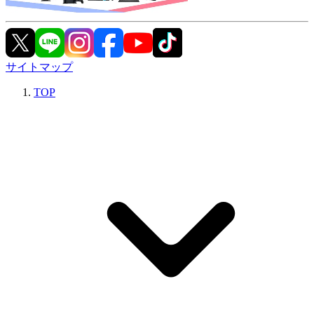
サイトマップ
TOP