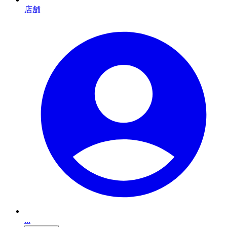
店舗
...