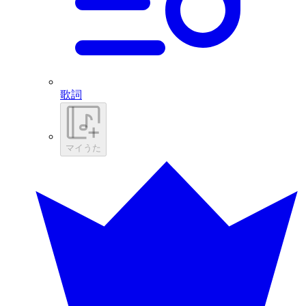
歌詞
マイうた