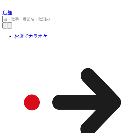
店舗
お店でカラオケ