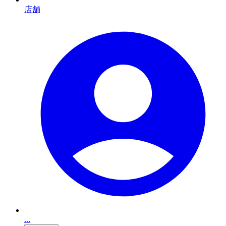
店舗
...