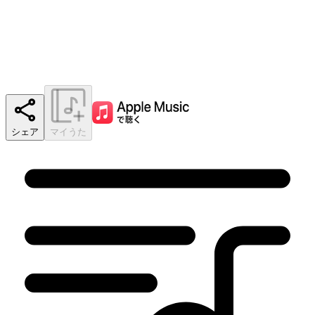
シェア
マイうた