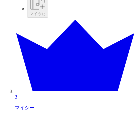
マイうた
3
マイシー