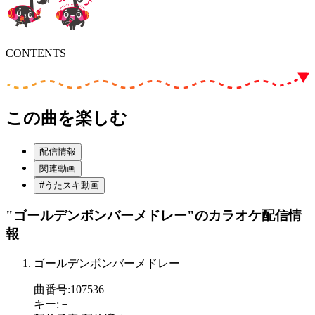
CONTENTS
この曲を楽しむ
配信情報
関連動画
#うたスキ動画
"ゴールデンボンバーメドレー"
のカラオケ配信情
報
ゴールデンボンバーメドレー
曲番号
:
107536
キー
:
－