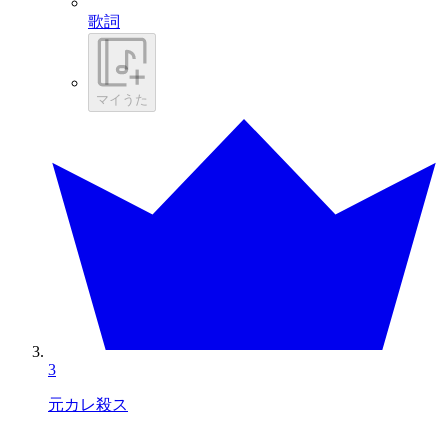
歌詞
マイうた
3
元カレ殺ス