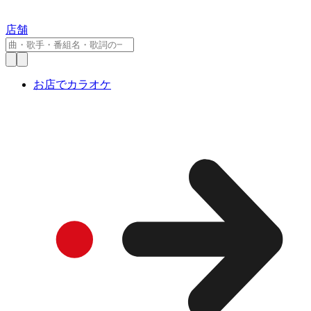
店舗
お店でカラオケ