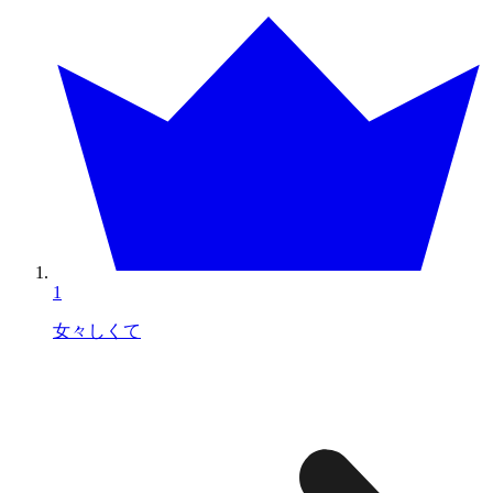
1
女々しくて