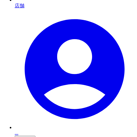
店舗
...