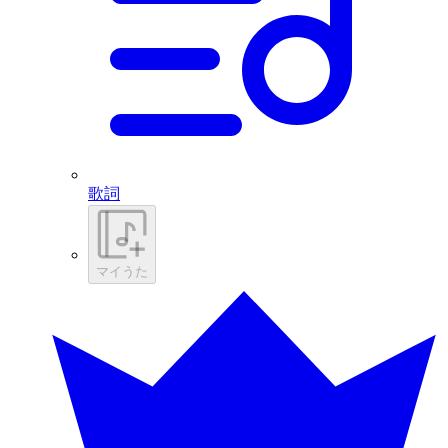
歌詞
マイうた