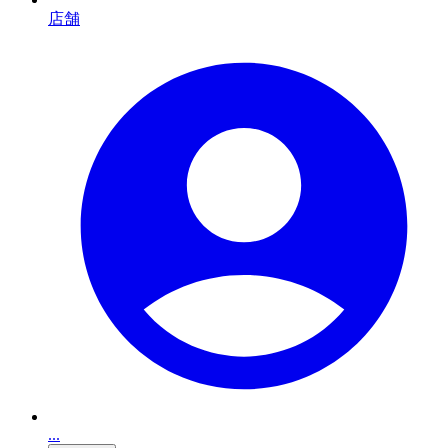
店舗
...