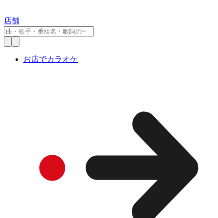
店舗
お店でカラオケ