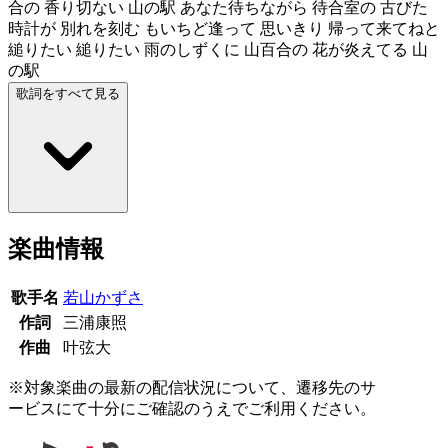
合の 香り切ない 山の駅 あなた待ちながら 待合室の 古びた
時計が 別れを刻む もいちど逢って 思いきり 帰って来てねと
縋りたい 縋りたい 雨のしずくに 山百合の 花が炎えてる 山
の駅
歌詞をすべて見る
楽曲情報
歌手名
若山かずさ
作詞
三浦康照
作曲
叶弦大
※対象楽曲の最新の配信状況について、遷移先のサ
ービスにて十分にご確認のうえでご利用ください。