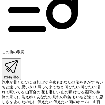
この曲の歌詞
歌詞を贈る
汽車が着くたびに 改札口で 今夜もあなたの 姿をさがす もい
ちど逢って 思いきり 帰って来てねと 叫びたい 叫びたい 濡
れて咲いてる 山百合の 花も淋しい 山の駅 けむる霧雨の 線
路の果てに 消えゆくあなたの 別れの汽笛 もいちど逢って 恋
しさを あなたの心に 伝えたい 伝えたい 雨のホームに 山百