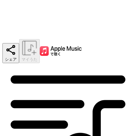
シェア
マイうた