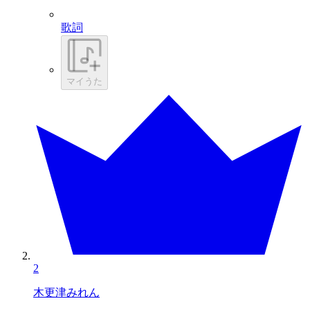
歌詞
マイうた
2
木更津みれん