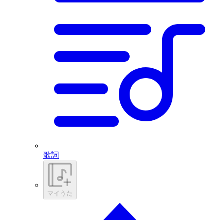
歌詞
マイうた