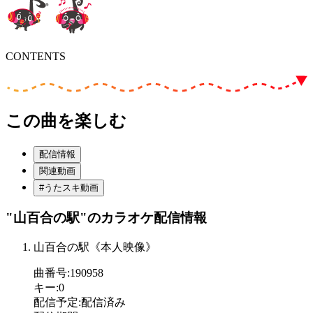
CONTENTS
この曲を楽しむ
配信情報
関連動画
#うたスキ動画
"山百合の駅"
のカラオケ配信情報
山百合の駅《本人映像》
曲番号
:
190958
キー
:
0
配信予定
:
配信済み