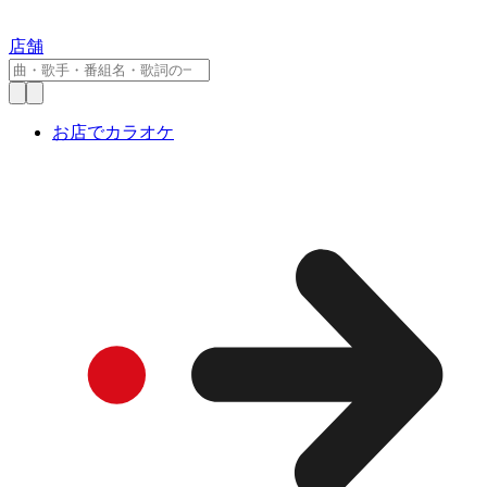
店舗
お店でカラオケ