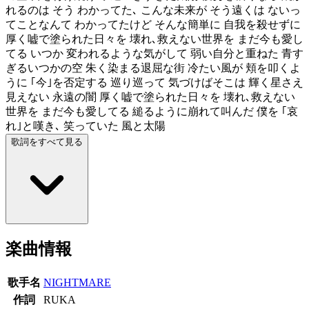
れるのは そう わかってた､ こんな未来が そう遠くは ないっ
てことなんて わかってたけど そんな簡単に 自我を殺せずに
厚く嘘で塗られた日々を 壊れ､救えない世界を まだ今も愛し
てる いつか 変われるような気がして 弱い自分と重ねた 青す
ぎるいつかの空 朱く染まる退屈な街 冷たい風が 頬を叩くよ
うに ｢今｣を否定する 巡り巡って 気づけばそこは 輝く星さえ
見えない 永遠の闇 厚く嘘で塗られた日々を 壊れ､救えない
世界を まだ今も愛してる 縋るように崩れて叫んだ 僕を ｢哀
れ｣と嘆き､ 笑っていた 風と太陽
歌詞をすべて見る
楽曲情報
歌手名
NIGHTMARE
作詞
RUKA