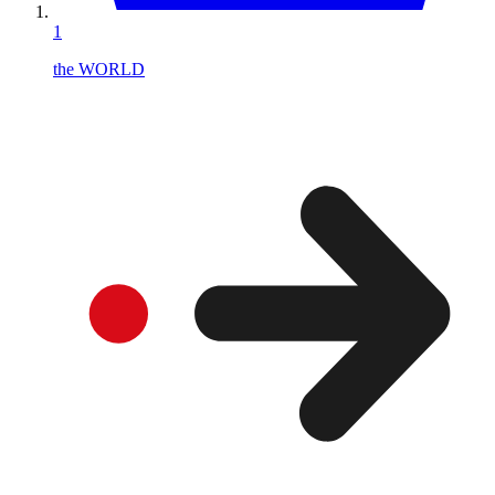
1
the WORLD