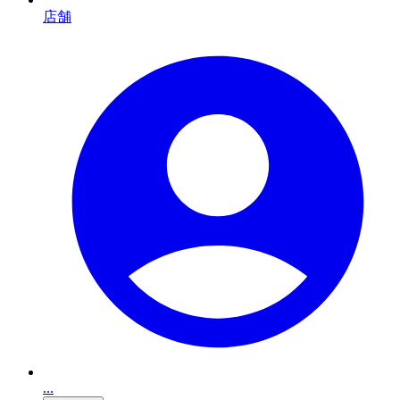
店舗
...