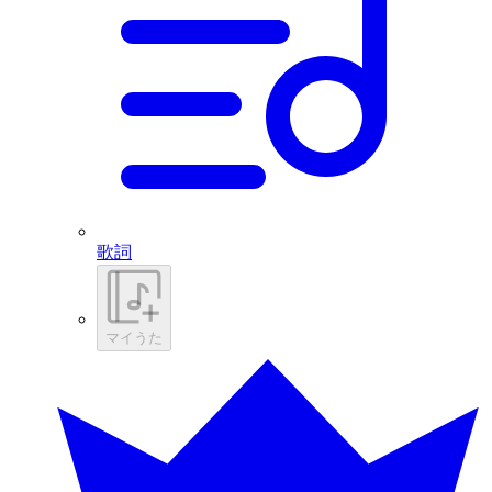
歌詞
マイうた