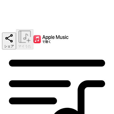
シェア
マイうた