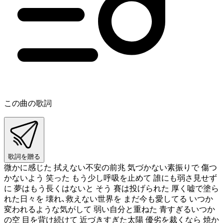
この曲の歌詞
歌詞を贈る
微かに感じた 拭えない不安の前兆 気づかない素振りで 傷つ
かないよう 笑った もう少し呼吸を止めて 誰にも弱さ見せず
に 夢はもう長くはないと そう 賽は投げられた 厚く嘘で塗ら
れた日々を 壊れ､救えない世界を まだ今も愛してる いつか
変われるような気がして 弱い自分と重ねた 青すぎるいつか
の空 目を背け続けて 近づきすぎた太陽 優劣を裁くなら 焼か