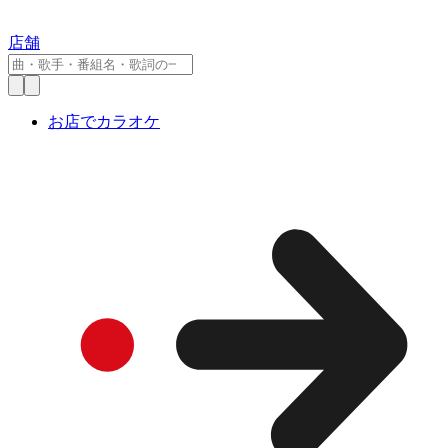
店舗
お店でカラオケ