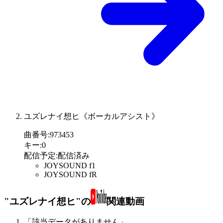
ユズレナイ想ヒ《ボーカルアシスト》
曲番号
:
973453
キー
:
0
配信予定
:
配信済み
JOYSOUND f1
JOYSOUND fR
"ユズレナイ想ヒ"の
関連動画
「該当データがありません」