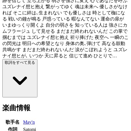
跡を信じて 立ち上がる 弱さを強さに変え 心であなたを呼ぶ
ユズレナイ想ヒ抱え 繋がってゆく 魂は未来へ 優しさがなけ
れば そこに絆は､生まれない でも優しさは 時として枷にな
る 戦いの鐘が鳴る 戸惑っている 暇なんてない 運命の扉が
いまゆっくり開くよ 自分の弱さを 知っている人は 強さにカ
ムフラージュ して見せる まだまだ終われないんだ この掌で
掴むまでは ユズレナイ想ヒ抱え 祈り捧げた 夜空へ 一瞬のこ
の閃光は 明日への希望となり 身体の奥､弾けて 高なる鼓動
共鳴かす まだまだ終われないんだ 涙がこぼれようと ユズレ
ナイ想ヒが､ いつか 天に昇ると 信じて進め ひとりで…
歌詞をすべて見る
楽曲情報
歌手名
May'n
作詞
Satomi