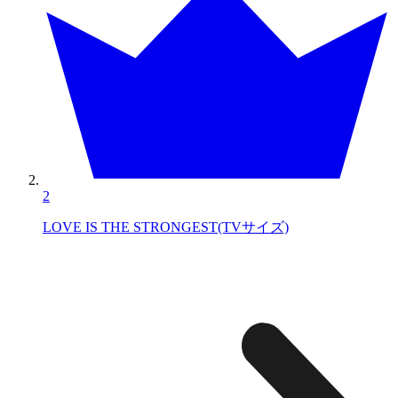
2
LOVE IS THE STRONGEST(TVサイズ)