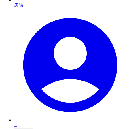
店舗
...