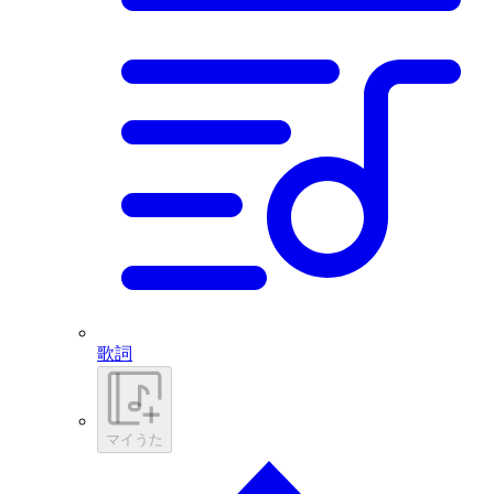
歌詞
マイうた