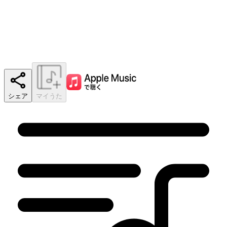
シェア
マイうた