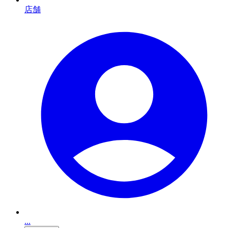
店舗
...