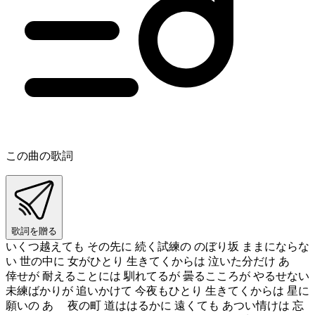
この曲の歌詞
歌詞を贈る
いくつ越えても その先に 続く試練の のぼり坂 ままにならな
い 世の中に 女がひとり 生きてくからは 泣いた分だけ あゝ
倖せが 耐えることには 馴れてるが 曇るこころが やるせない
未練ばかりが 追いかけて 今夜もひとり 生きてくからは 星に
願いの あゝ 夜の町 道ははるかに 遠くても あつい情けは 忘