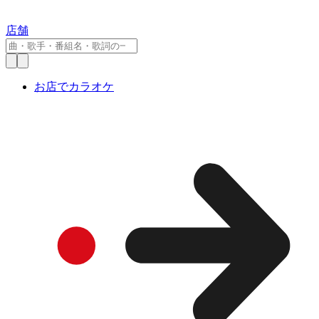
店舗
お店でカラオケ