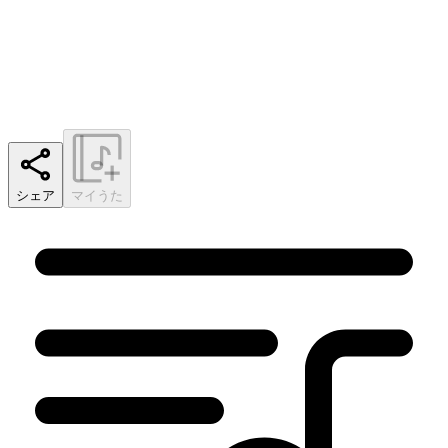
シェア
マイうた