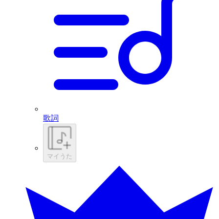
歌詞
マイうた