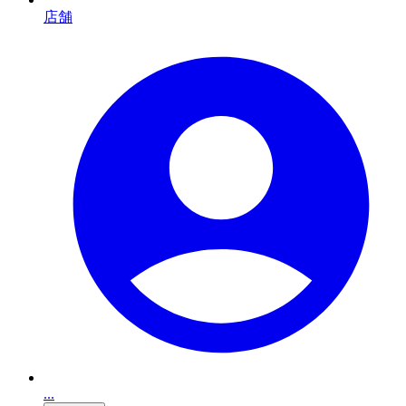
店舗
...