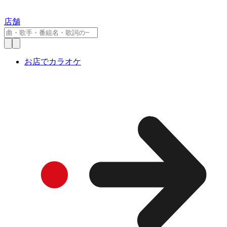
店舗
お店でカラオケ