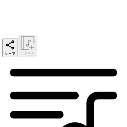
シェア
マイうた