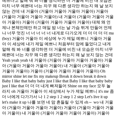
예쁘다고 말해 줘 봐 너를 생각하면 더 거울에 비친 내 모습은
마치 너무 예쁜데 너는 자꾸 왜 다른 생각만 하는지 왜 날 보지
않는 건데 내 거울아 (거울아 거울아 거울아 거울아) 거울아
(거울아 거울아 거울아 거울아) 내 거울아 (거울아 거울아 거울
아 거울아) 거울아 (거울아 거울아 거울아 거울아) 대체 왜 언
제나 본체만체만 하고 매일 밤 너는 날 가슴 뛰게 만들어 언제
나 너무 멋진 너 너 너 너 너 내게로 다가오게 더 더 더 더 더 ma
(boy) 거울아 거울아 이 세상에 누가 제일 예쁘니 거울아 거울
아 이 세상에 내가 제일 예쁘니 처음부터 맘에 들었다고 내게
말해 줘 봐 너를 생각하면 더 거울에 비친 내 모습은 마치 너무
예쁜데 너는 자꾸 왜 다른 생각만 하는지 왜 날 보지 않는 건데
Yeah yeah yeah 내 거울아 (거울아 거울아 거울아 거울아) 거울
아 (거울아 거울아 거울아 거울아) 내 거울아 (거울아 거울아
거울아 거울아) 거울아 (거울아 거울아 거울아 거울아) Oh
mirror shine let me fix my makeup Break it down break it down
Baby I like that baby baby just I like that Baby I like that baby baby
just I like that 더 더 더 내게 빠져들어 Shine on my face 모두 놀
라지 oh 거울아 거울아 이 세상에서 누가 제일 예쁘니 it's me 좀
더 너에게 다가가서 나 1 2 step 1 2 step 1 2 step Let's live it up
let's make it up 나를 보면 네 맘 흔들릴 수 있게 eh～ wo 내 거울
아 (거울아 거울아 거울아 거울아) 거울아 (거울아 거울아 거울
아 거울아) 내 거울아 (거울아 거울아 거울아 거울아) 거울아