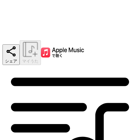
シェア
マイうた