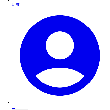
店舗
...