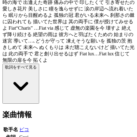
時の海で 出逢えた奇跡 痛みの中で 印したくて 引き寄せたの
愛しき花片 美しさに 瞳を逸らせずに 涙の岸辺へ流れ着いた
ら 眠りから目醒めるよ 孤独の冠 君がいる未来へ 刹那さの棘
に囚われても 描いてた世界は 其の両手に 僕が授けてみせる
よ Fiat“Charis” …Fiat via 感じて 虚無の楽園を今 壊すよ 絶え
ず降り続ける 絶望の雨は 彼方へと羽ばたくための 始まりの
迷宮 導いて…､どうか守って 凍えそうな願いを 孤独の茨 抱
きしめて 未来へ ぬくもりは 未だ聴こえないけど 描いてた光
は 此の両手で 君と創り出せるはず Fiat lux…Fiat lux 信じて
無限の扉を今 拓くよ
歌詞をすべて見る
楽曲情報
歌手名
ピコ