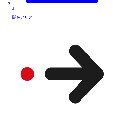
3
闇色アリス