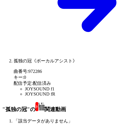
孤独の冠《ボーカルアシスト》
曲番号
:
972286
キー
:
0
配信予定
:
配信済み
JOYSOUND f1
JOYSOUND fR
"孤独の冠"の
関連動画
「該当データがありません」