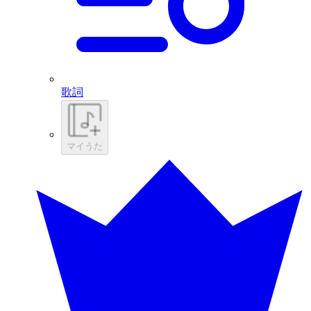
歌詞
マイうた