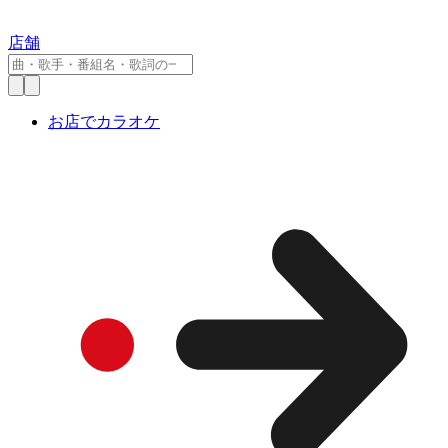
店舗
お店でカラオケ