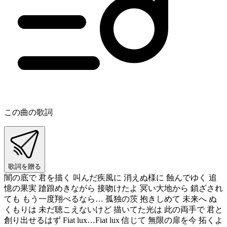
この曲の歌詞
歌詞を贈る
闇の底で 君を描く 叫んだ疾風に 消えぬ様に 蝕んでゆく 追
憶の果実 蹌踉めきながら 接吻けたよ 冥い大地から 鎖ざされ
ても もう一度翔べるなら… 孤独の茨 抱きしめて 未来へ ぬ
くもりは 未だ聴こえないけど 描いてた光は 此の両手で 君と
創り出せるはず Fiat lux…Fiat lux 信じて 無限の扉を今 拓くよ