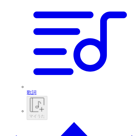
歌詞
マイうた