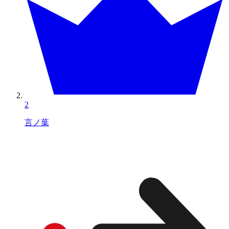
2
言ノ葉