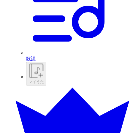
歌詞
マイうた