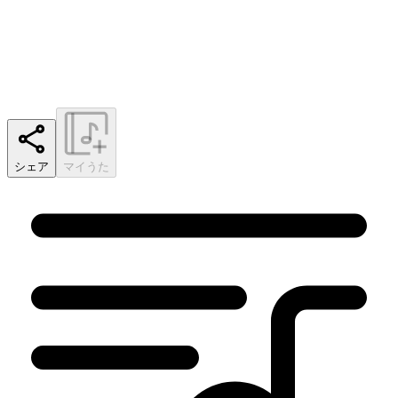
シェア
マイうた