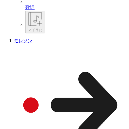
歌詞
マイうた
モレソン