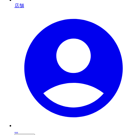
店舗
...