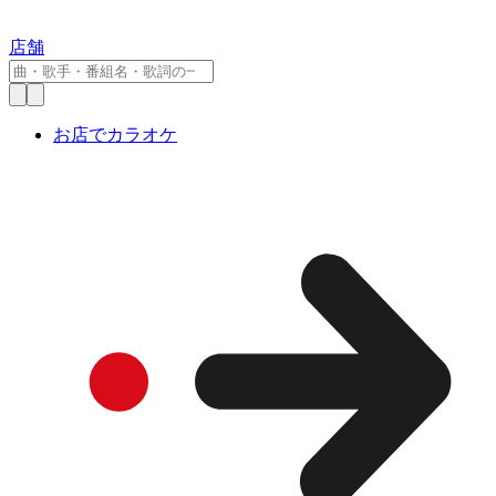
店舗
お店でカラオケ