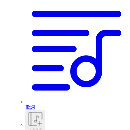
歌詞
マイうた