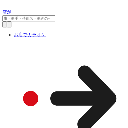
店舗
お店でカラオケ