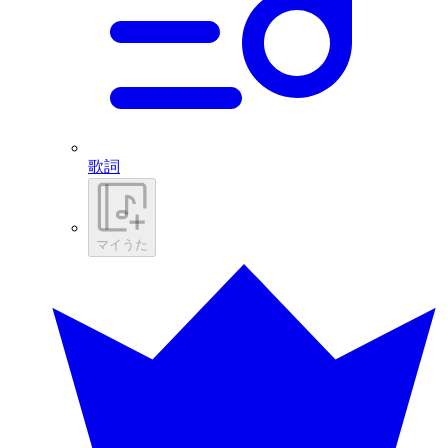
歌詞
マイうた