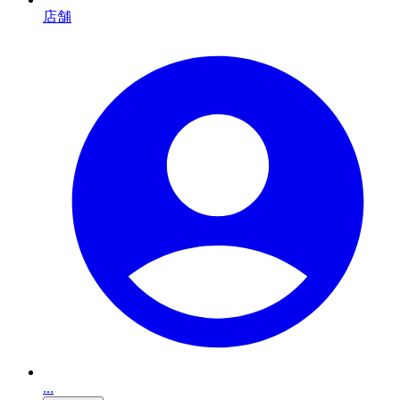
店舗
...