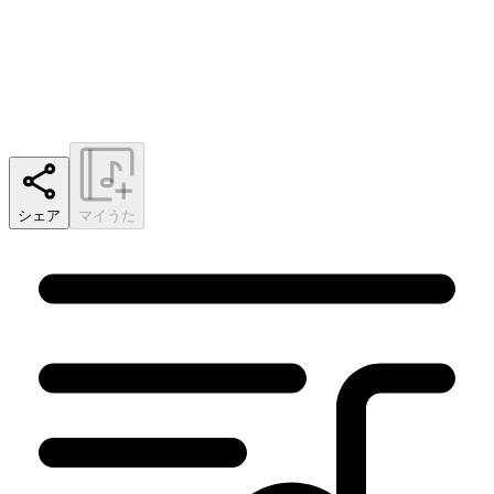
シェア
マイうた