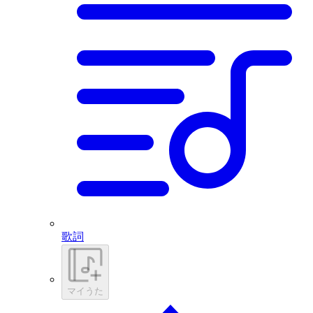
歌詞
マイうた