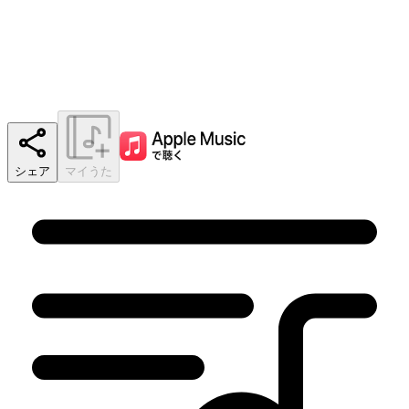
シェア
マイうた