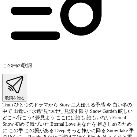
この曲の歌詞
歌詞を贈る
Truth ひとつのドラマから Story 二人始まる予感 今 白い冬の
中で 出逢い “永遠”見つけた 見渡す限り Snow Garden 眩しい
どこへ行こう? 夢見よう ここには誰も 誰もいない Eternal
Snow 初めて気づいた Eternal Love あなたを 抱きしめるため
に この手 この腕がある Deep そっと静かに降る Snowflake 手
のひらに… Beside あなたに溶けて行く Slowly ゆっくりと重