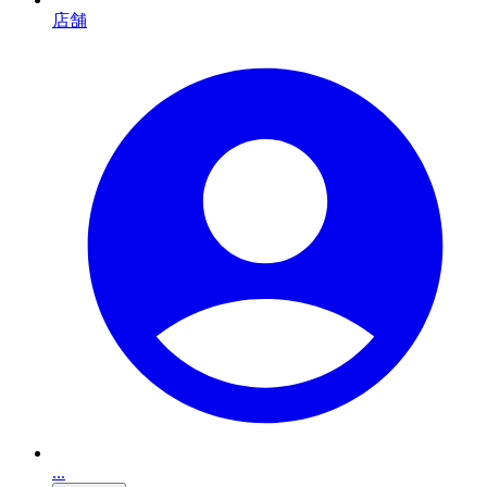
店舗
...