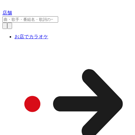
店舗
お店でカラオケ