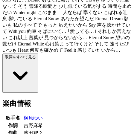
なって そう 雪降る瞬間と 少し似ている気がする 時間を止め
たい Winter night このまま 二人ならば 寒くない こぼれる吐
息 響いている Eternal Snow あなたが望んだ Eternal Dream 願
いも 私のすべてで もっと 応えたいから Say 声を聴かせてい
て With you 約束 そばにいて… ｢愛してる…｣ それしか言えな
い これ以上 言葉が 見つからないから… Eternal Snow 想いの
数だけ Eternal White 心は染まって行くけど そして 逢うたび
いつも Heart 何度も確かめて Feel it 感じていたいから…
歌詞をすべて見る
楽曲情報
歌手名
榊原ゆい
作詞
吉野麻希
作曲
濱田智之