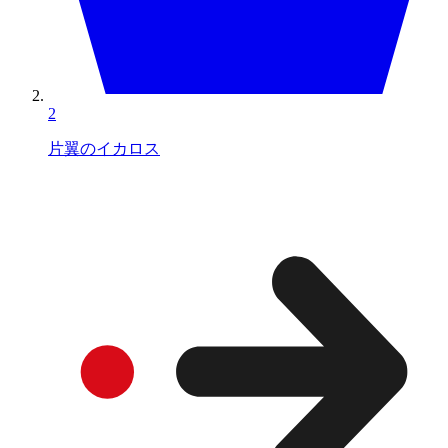
2
片翼のイカロス