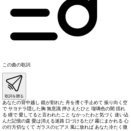
この曲の歌詞
歌詞を贈る
あなたの背中越し 鏡が割れた 舟を漕ぐ手止めて 振り向く空
で サヨナラ隠した胸 無意識 押さえたひと 瑠璃色の闇 揺れ
る 瞳で 愛してると言われたこと なかったわと気づく 迷い込
んだ記憶の森 愛は消える迷路 口づけるたび 霧にまかれる 心
の行方切なくて ガラスのピアス 風に放れば あなた冷たく微