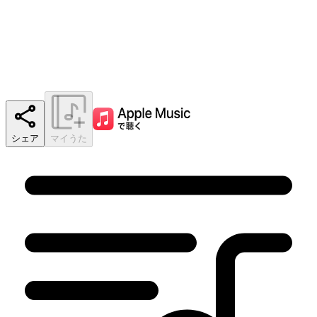
シェア
マイうた