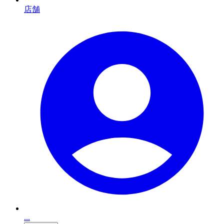
店舗
...