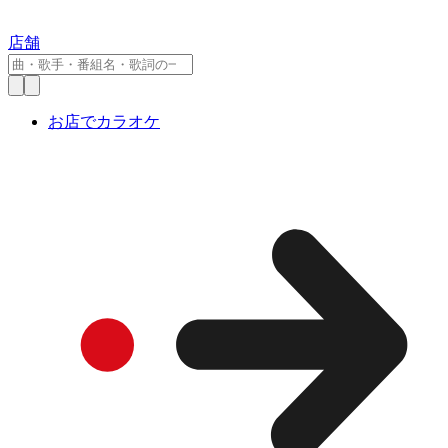
店舗
お店でカラオケ