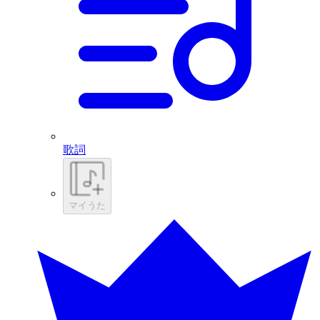
歌詞
マイうた