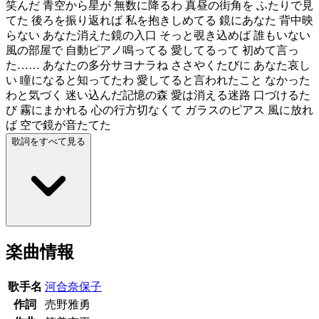
笑んだ 青空から星が 無数に降るわ 真昼の街角を ふたりで見
てた 後ろを振り返れば 私を抱きしめてる 鏡にあなた 背中映
らない あなた消えた鏡の入口 そっと覗き込めば 誰もいない
風の部屋で 自動ピアノ鳴ってる 愛してるって 初めて言っ
た…… あなたの多分サヨナラね ささやくたびに あなた哀し
い 瞳になると知ってたわ 愛してると言われたこと なかった
わと気づく 迷い込んだ記憶の森 愛は消える迷路 口づけるた
び 霧にまかれる 心の行方切なくて ガラスのピアス 風に放れ
ば 空で鏡が音たてた
歌詞をすべて見る
楽曲情報
歌手名
河合奈保子
作詞
売野雅勇