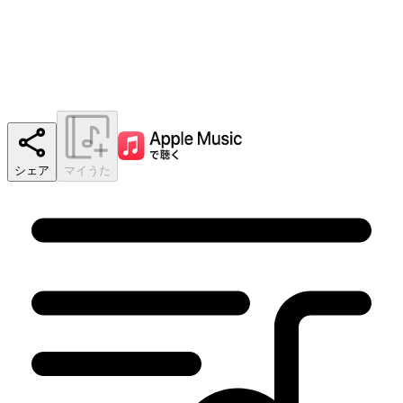
シェア
マイうた