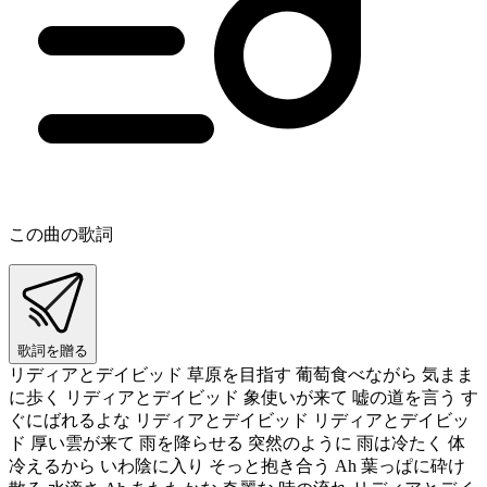
この曲の歌詞
歌詞を贈る
リディアとデイビッド 草原を目指す 葡萄食べながら 気まま
に歩く リディアとデイビッド 象使いが来て 嘘の道を言う す
ぐにばれるよな リディアとデイビッド リディアとデイビッ
ド 厚い雲が来て 雨を降らせる 突然のように 雨は冷たく 体
冷えるから いわ陰に入り そっと抱き合う Ah 葉っぱに砕け