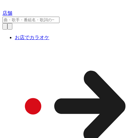
店舗
お店でカラオケ