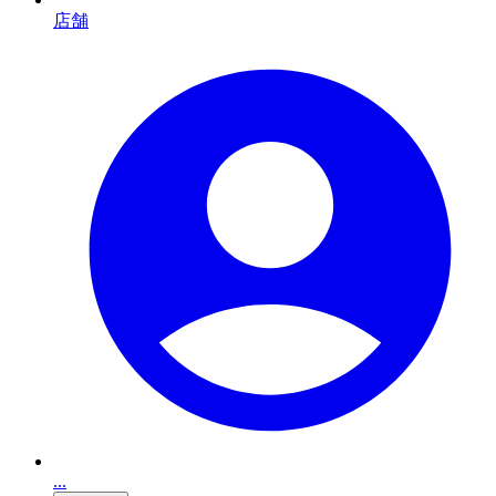
店舗
...