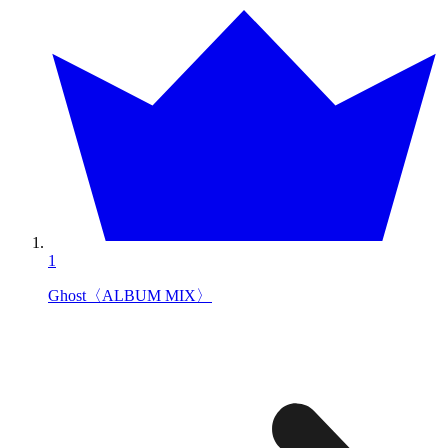
1
Ghost〈ALBUM MIX〉