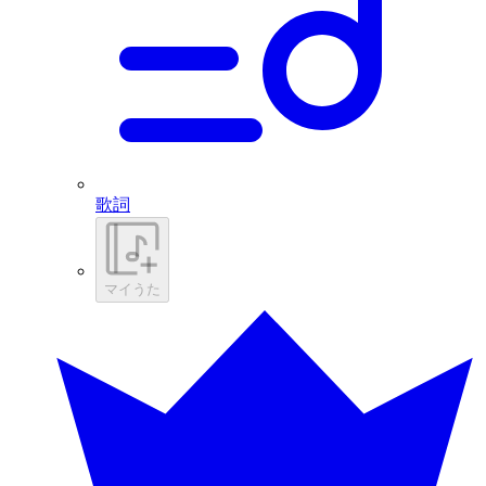
歌詞
マイうた