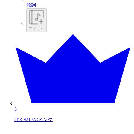
歌詞
マイうた
3
はくせいのミンク