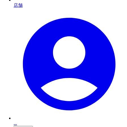
店舗
...