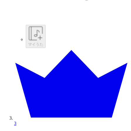
マイうた
3