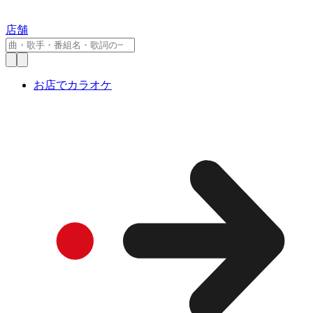
店舗
お店でカラオケ