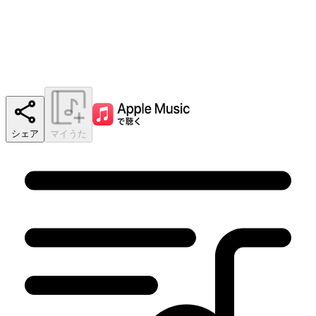
シェア
マイうた