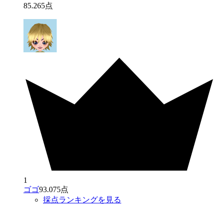
85
.
265
点
1
ゴゴ
93.075点
採点ランキングを見る