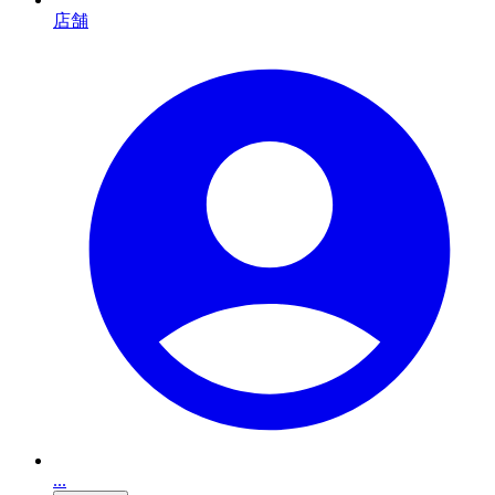
店舗
...