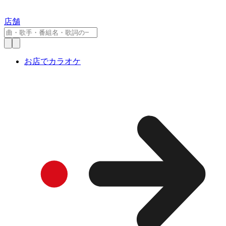
店舗
お店でカラオケ