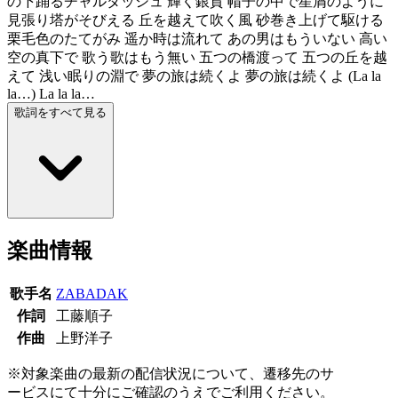
の下踊るチャルダッシュ 輝く銀貨 帽子の中で星屑のように
見張り塔がそびえる 丘を越えて吹く風 砂巻き上げて駆ける
栗毛色のたてがみ 遥か時は流れて あの男はもういない 高い
空の真下で 歌う歌はもう無い 五つの橋渡って 五つの丘を越
えて 浅い眠りの淵で 夢の旅は続くよ 夢の旅は続くよ (La la
la…) La la la…
歌詞をすべて見る
楽曲情報
歌手名
ZABADAK
作詞
工藤順子
作曲
上野洋子
※対象楽曲の最新の配信状況について、遷移先のサ
ービスにて十分にご確認のうえでご利用ください。