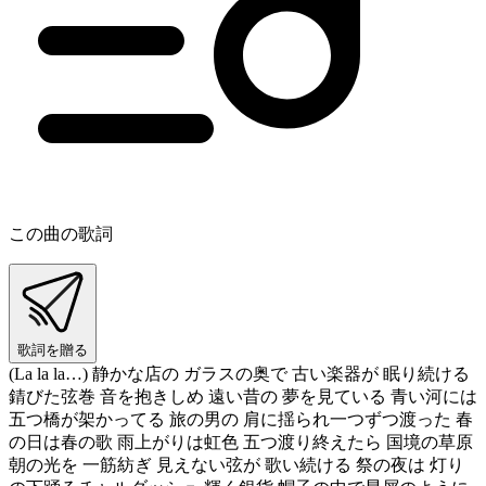
この曲の歌詞
歌詞を贈る
(La la la…) 静かな店の ガラスの奥で 古い楽器が 眠り続ける
錆びた弦巻 音を抱きしめ 遠い昔の 夢を見ている 青い河には
五つ橋が架かってる 旅の男の 肩に揺られ一つずつ渡った 春
の日は春の歌 雨上がりは虹色 五つ渡り終えたら 国境の草原
朝の光を 一筋紡ぎ 見えない弦が 歌い続ける 祭の夜は 灯り