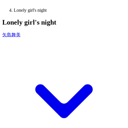
Lonely girl's night
Lonely girl's night
矢島舞美