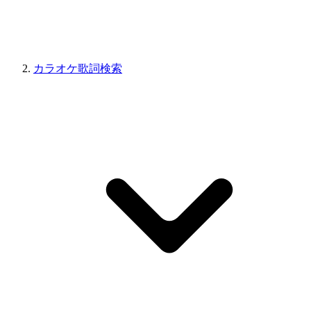
カラオケ歌詞検索