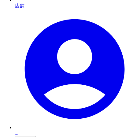
店舗
...