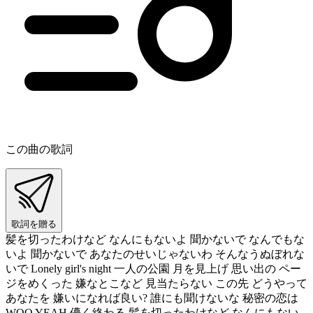
この曲の歌詞
歌詞を贈る
髪を切ったわけなど なんにもないよ 聞かないで なんでもな
いよ 聞かないで あなたのせいじゃないわ そんなうぬぼれな
いで Lonely girl's night 一人の公園 月を見上げ 思い出の ペー
ジをめくった 嫌なとこなど 見当たらない この先 どうやって
あなたを 嫌いになれば良い? 誰にも聞けないな 秘密の恋は
WOO YEAH 儚く終わる 髪を切ったわけなど なんにもない