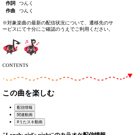
作詞
つんく
作曲
つんく
※対象楽曲の最新の配信状況について、遷移先のサ
ービスにて十分にご確認のうえでご利用ください。
CONTENTS
この曲を楽しむ
配信情報
関連動画
#うたスキ動画
"Lonely girl's night"
のカラオケ配信情報