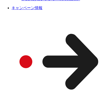
キャンペーン情報