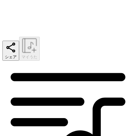
シェア
マイうた