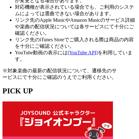
が変更となる場合があります。
対応機種が表示されている場合でも、ご利用のシステ
ムによっては選曲できない場合があります。
リンク先のApple MusicやAmazon Musicのサービス詳細
や楽曲の配信状況については各サービスにて十分にご
確認ください。
リンク先のiTunes Storeでご購入される際は商品の内容
を十分にご確認ください。
YouTube動画の表示には
[YouTube API]
を利用していま
す。
※対象楽曲の最新の配信状況について、遷移先のサ
ービスにて十分にご確認のうえでご利用ください。
PICK UP