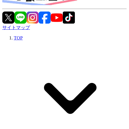
サイトマップ
TOP