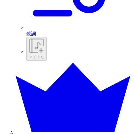
歌詞
マイうた