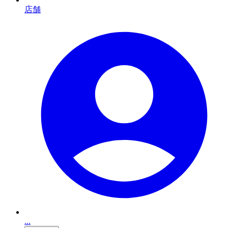
店舗
...