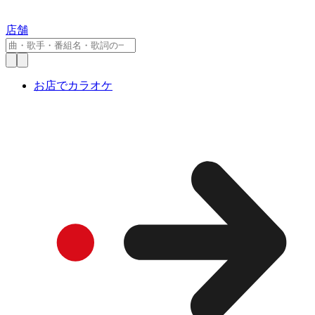
店舗
お店でカラオケ