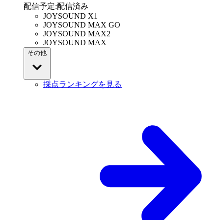
配信予定
:
配信済み
JOYSOUND X1
JOYSOUND MAX GO
JOYSOUND MAX2
JOYSOUND MAX
その他
採点ランキングを見る