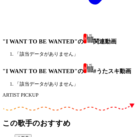
"I WANT TO BE WANTED"の
関連動画
「該当データがありません」
"I WANT TO BE WANTED"の
#うたスキ動画
「該当データがありません」
ARTIST PICKUP
この歌手のおすすめ