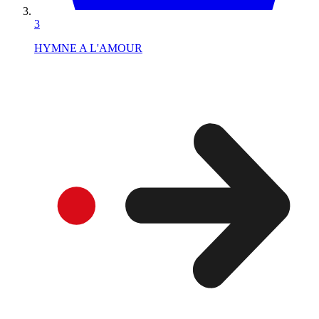
3
HYMNE A L'AMOUR