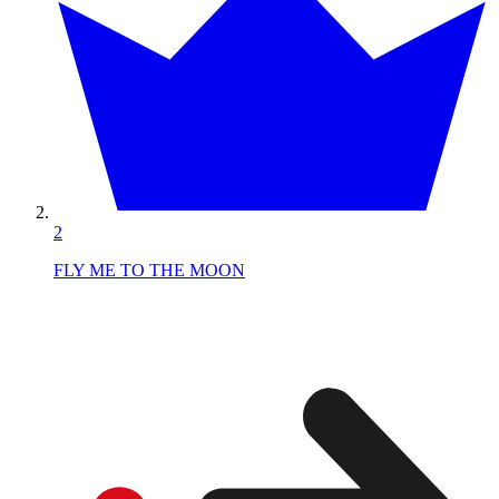
2
FLY ME TO THE MOON