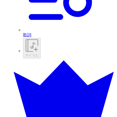
歌詞
マイうた