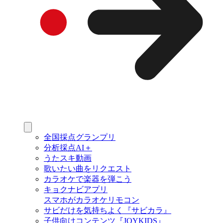
全国採点グランプリ
分析採点AI＋
うたスキ動画
歌いたい曲をリクエスト
カラオケで楽器を弾こう
キョクナビアプリ
スマホがカラオケリモコン
サビだけを気持ちよく『サビカラ』
子供向けコンテンツ『JOYKIDS』