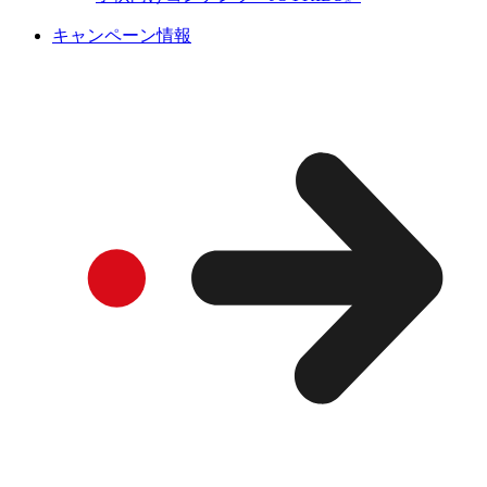
キャンペーン情報