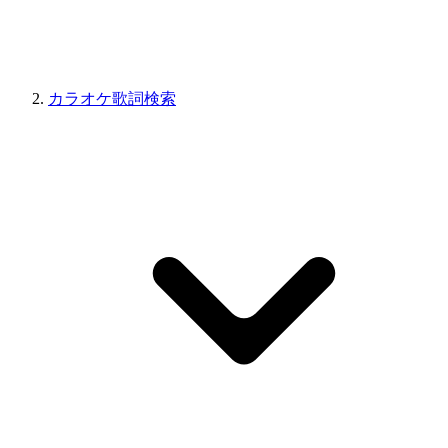
カラオケ歌詞検索