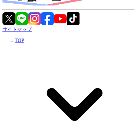
サイトマップ
TOP