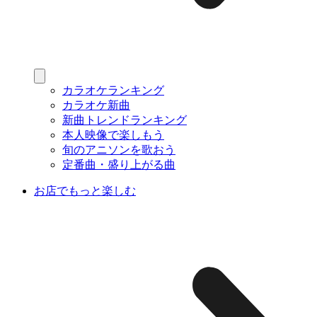
カラオケランキング
カラオケ新曲
新曲トレンドランキング
本人映像で楽しもう
旬のアニソンを歌おう
定番曲・盛り上がる曲
お店でもっと楽しむ