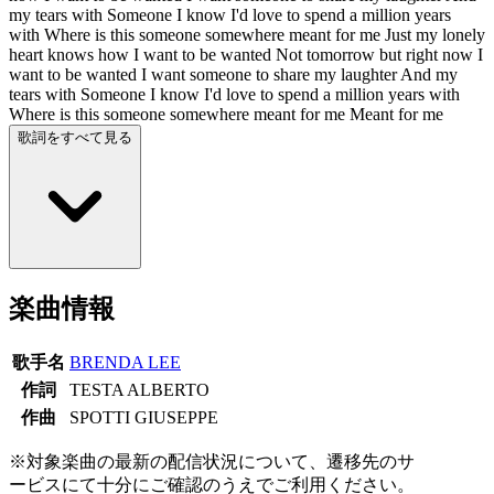
my tears with Someone I know I'd love to spend a million years
with Where is this someone somewhere meant for me Just my lonely
heart knows how I want to be wanted Not tomorrow but right now I
want to be wanted I want someone to share my laughter And my
tears with Someone I know I'd love to spend a million years with
Where is this someone somewhere meant for me Meant for me
歌詞をすべて見る
楽曲情報
歌手名
BRENDA LEE
作詞
TESTA ALBERTO
作曲
SPOTTI GIUSEPPE
※対象楽曲の最新の配信状況について、遷移先のサ
ービスにて十分にご確認のうえでご利用ください。