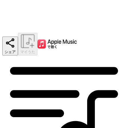
シェア
マイうた