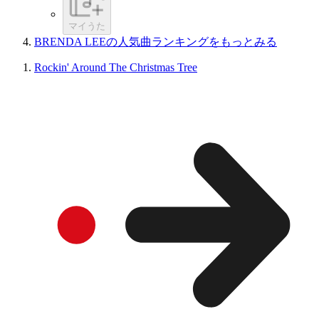
マイうた
BRENDA LEEの人気曲ランキングをもっとみる
Rockin' Around The Christmas Tree