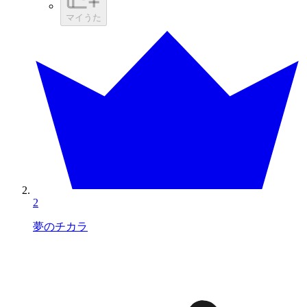
マイうた
2
夢のチカラ