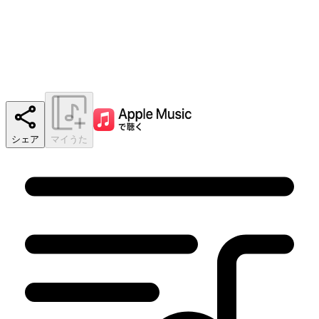
シェア
マイうた