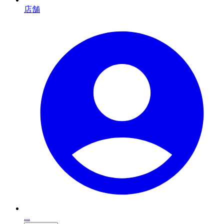
店舗
...