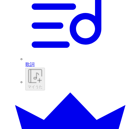
歌詞
マイうた