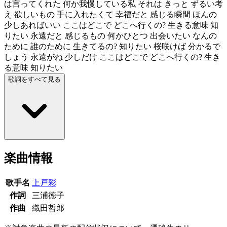
は言ってくれた 何か我慢している私 それは きっと ずるい考
え 欲しいもの 手に入れたくて 幸福だと 感じる瞬間 ほんの
少しあればいい ここはどこで どこへ行くの? 生きる意味 知
りたい 永遠だと 感じるもの 何かひとつ 出会いたい なんの
ために 誰のために 生きてるの? 知りたい 桜咲けば 分かるで
しょう 永遠がね 少しだけ ここはどこで どこへ行くの? 生き
る意味 知りたい
歌詞をすべて見る
楽曲情報
歌手名
上戸彩
作詞
三浦徳子
作曲
織田哲郎