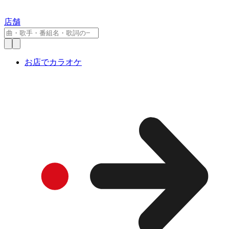
店舗
お店でカラオケ