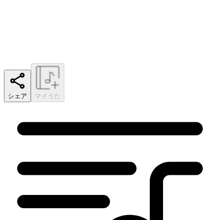
シェア
マイうた