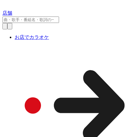
店舗
お店でカラオケ