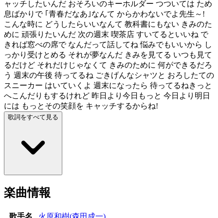
ャッチしたいんだ おそろいのキーホルダー つついては ため
息ばかりで ｢青春だなあ｣なんて からかわないでよ先生～!
こんな時に どうしたらいいなんて 教科書にもない きみのた
めに 頑張りたいんだ 次の週末 喫茶店 すいてるといいね で
きれば窓べの席で なんだって話してね 悩みでもいいから し
っかり受けとめる それが夢なんだ きみを見てる いつも見て
るだけど それだけじゃなくて きみのために 何ができるだろ
う 週末の午後 待ってるね ごきげんなシャツと おろしたての
スニーカー はいていくよ 週末になったら 待ってるねきっと
へこんだりもするけれど 昨日より今日もっと 今日より明日
には もっとその笑顔を キャッチするからね!
歌詞をすべて見る
楽曲情報
歌手名
火原和樹(森田成一)