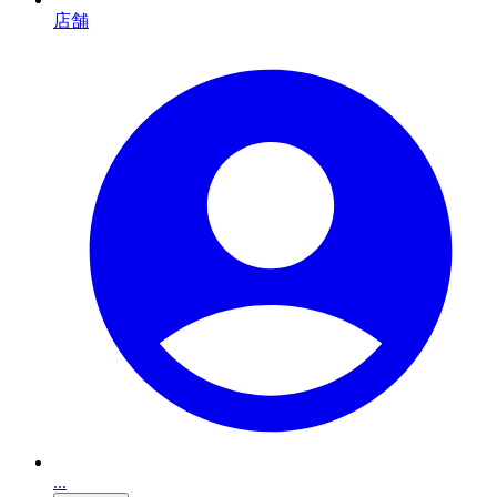
店舗
...