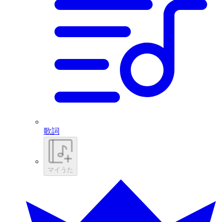
歌詞
マイうた