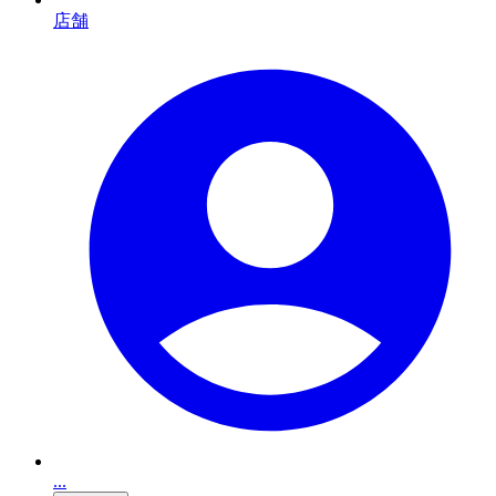
店舗
...