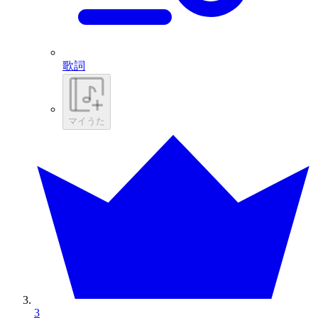
歌詞
マイうた
3