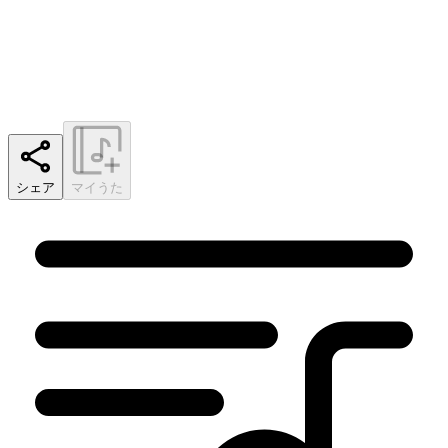
シェア
マイうた