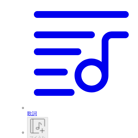
歌詞
マイうた