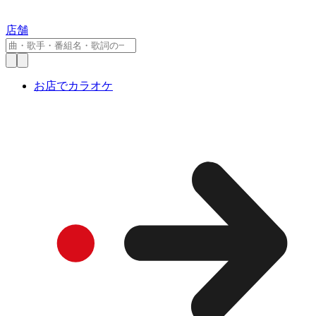
店舗
お店でカラオケ