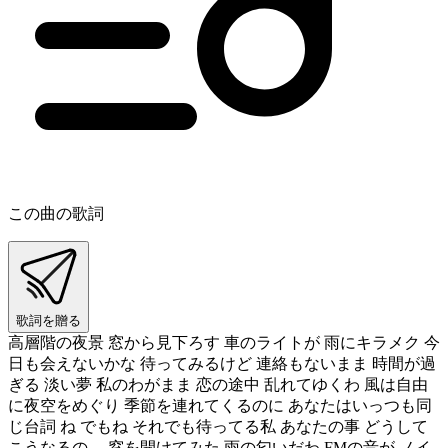
この曲の歌詞
歌詞を贈る
高層階の夜景 窓から見下ろす 車のライトが 雨にキラメク 今
日も会えないかな 待ってみるけど 連絡もないまま 時間が過
ぎる 淡い夢 私のわがまま 恋の途中 乱れてゆくわ 風は自由
に夜空をめぐり 季節を連れてくるのに あなたはいっつも同
じ台詞 ね でもね それでも待ってる私 あなたの事 どうして
こうなるの… 窓を開けてみた 雨の匂いだわ FMの音が ノイ