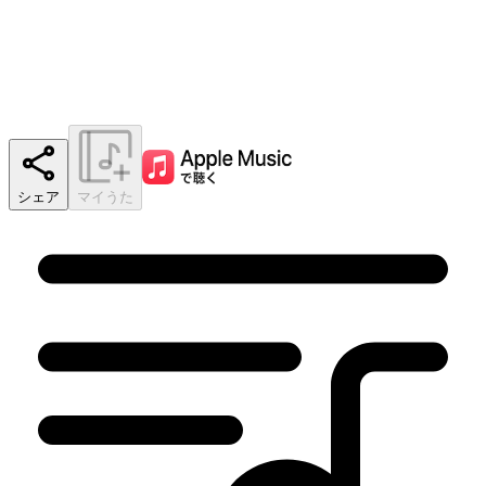
シェア
マイうた