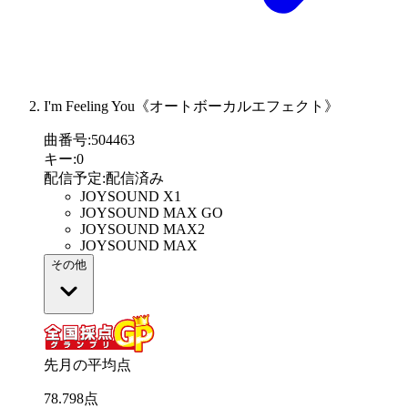
I'm Feeling You《オートボーカルエフェクト》
曲番号
:
504463
キー
:
0
配信予定
:
配信済み
JOYSOUND X1
JOYSOUND MAX GO
JOYSOUND MAX2
JOYSOUND MAX
その他
先月の平均点
78
.
798
点