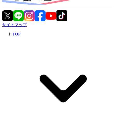
サイトマップ
TOP