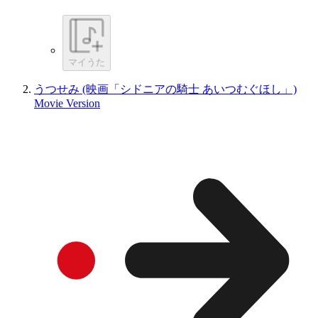
マイうた
うつせみ (映画「シドニアの騎士 あいつむぐほし」)
Movie Version