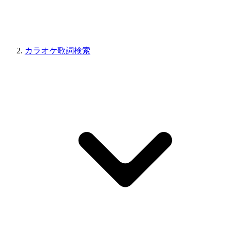
カラオケ歌詞検索