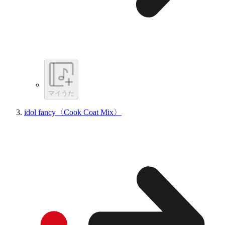
マイうた
idol fancy〈Cook Coat Mix〉