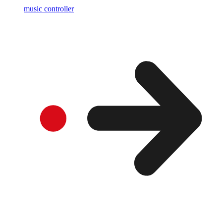
music controller