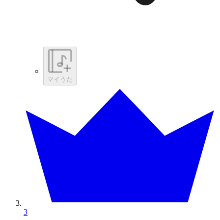
マイうた
3