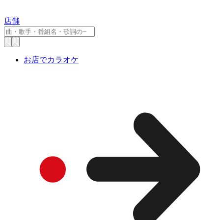
店舗
お店でカラオケ