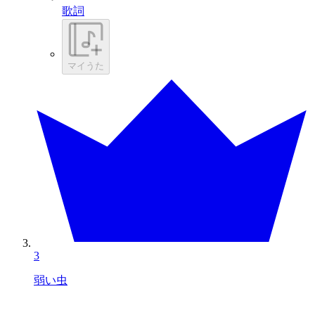
歌詞
マイうた
3
弱い虫