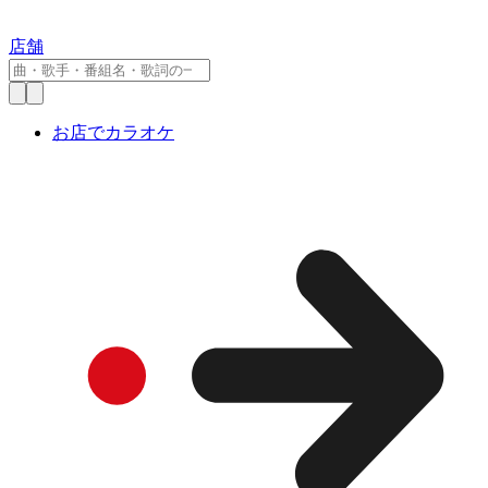
店舗
お店でカラオケ