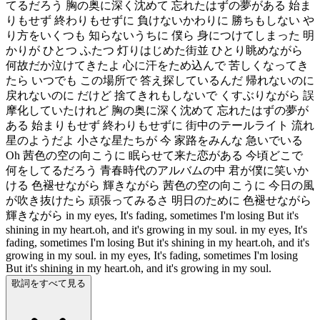
てるだろう 胸の奥に深く沈めて 忘れたはずの夢がある 始ま
りもせず 終わりもせずに 負けないかわりに 勝ちもしない や
り方をいくつも 知らないうちに 僕ら 身につけてしまった 明
かりが ひとつ ふたつ 灯りはじめた街並 ひとり眺めながら
何故だか泣けてきたよ 心に汗をため込んで 苦しくなってき
たら いつでも この場所で 答え探しているんだ 帰れないのに
戻れないのに だけど 捨てきれもしないで くすぶりながら 誤
摩化していたけれど 胸の奥に深く沈めて 忘れたはずの夢が
ある 始まりもせず 終わりもせずに 街中のテールライト 流れ
星のようだよ 小さな星たちが 今 家路をみんな 急いでいる
Oh 茜色の空の向こうに 眠らせて来た恋がある 今頃どこで
何をしてるだろう 青春時代のアルバムの中 君が僕に笑いか
ける 色褪せながら 輝きながら 茜色の空の向こうに 今日の風
が吹き抜けたら 頑張ってみるさ 明日のために 色褪せながら
輝きながら in my eyes, It's fading, sometimes I'm losing But it's
shining in my heart.oh, and it's growing in my soul. in my eyes, It's
fading, sometimes I'm losing But it's shining in my heart.oh, and it's
growing in my soul. in my eyes, It's fading, sometimes I'm losing
But it's shining in my heart.oh, and it's growing in my soul.
歌詞をすべて見る