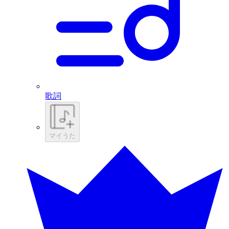
歌詞
マイうた