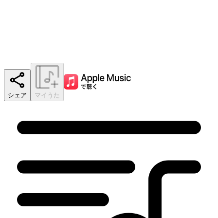
シェア
マイうた