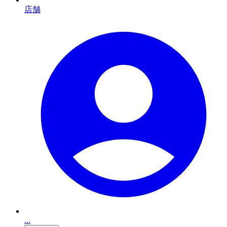
店舗
...