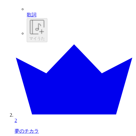
歌詞
マイうた
2
夢のチカラ