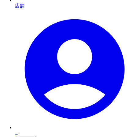
店舗
...