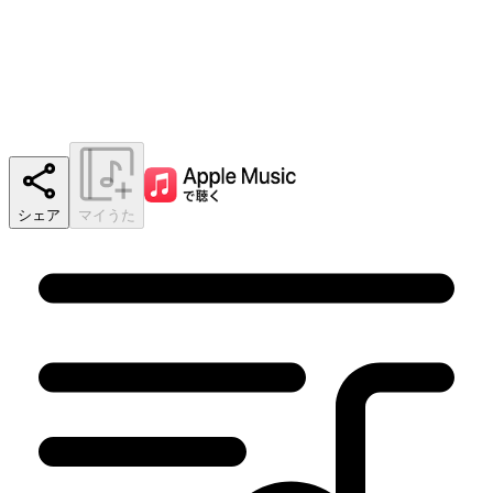
シェア
マイうた