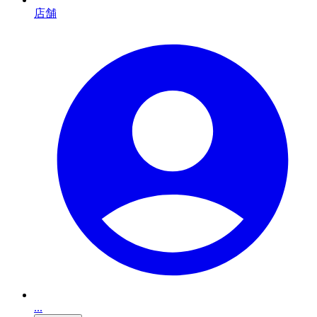
店舗
...