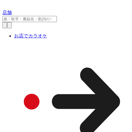
店舗
お店でカラオケ