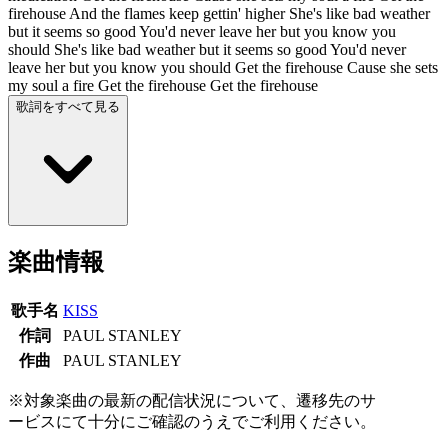
firehouse And the flames keep gettin' higher She's like bad weather
but it seems so good You'd never leave her but you know you
should She's like bad weather but it seems so good You'd never
leave her but you know you should Get the firehouse Cause she sets
my soul a fire Get the firehouse Get the firehouse
歌詞をすべて見る
楽曲情報
歌手名
KISS
作詞
PAUL STANLEY
作曲
PAUL STANLEY
※対象楽曲の最新の配信状況について、遷移先のサ
ービスにて十分にご確認のうえでご利用ください。