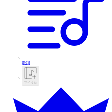
歌詞
マイうた