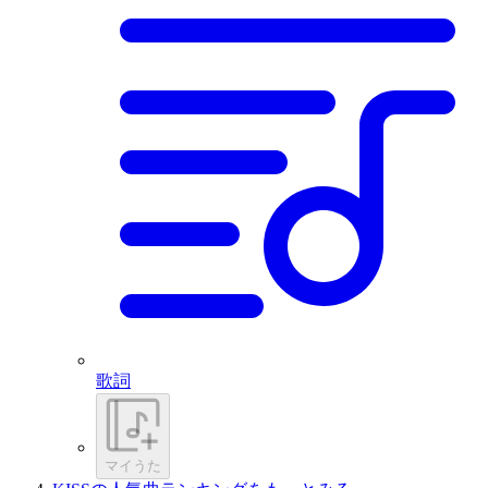
歌詞
マイうた