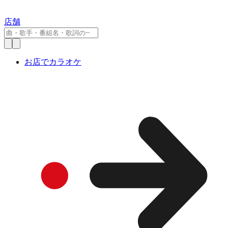
店舗
お店でカラオケ