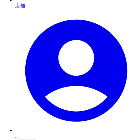
店舗
...