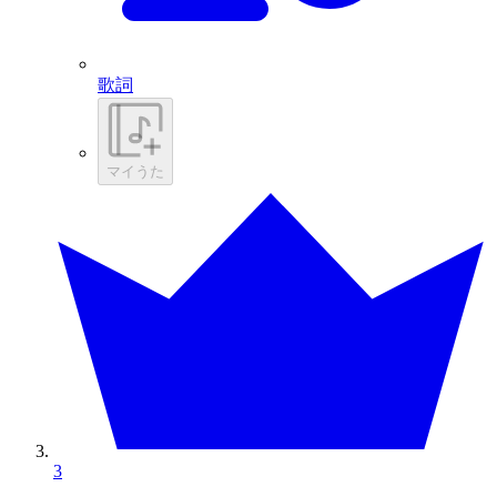
歌詞
マイうた
3