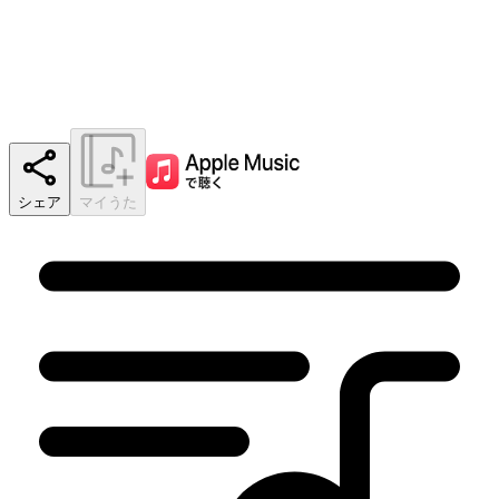
シェア
マイうた