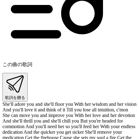
この曲の歌詞
歌詞を贈る
She'll adore you and she'll floor you With her wisdom and her vision
And you'll love it and think of it Till you lose all intuition, c'mon
She can move you and improve you With her love and her devotion
And she'll thrill you and she'll chill you But you're headed for
commotion And you'll need her so you'll feed her With your endless
dedication And the quicker you get sicker She'll remove your
medication Get the firehouse Cause she sets my soul a fire Get the