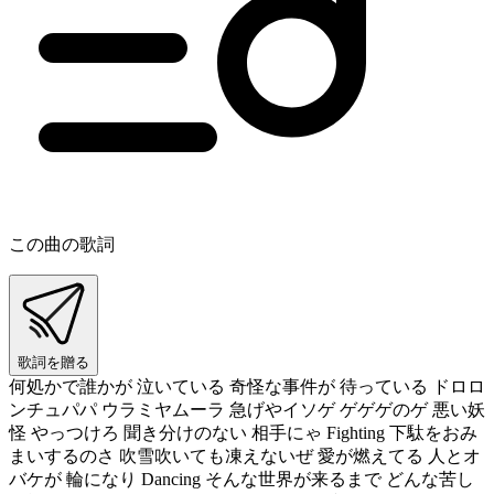
この曲の歌詞
歌詞を贈る
何処かで誰かが 泣いている 奇怪な事件が 待っている ドロロ
ンチュパパ ウラミヤムーラ 急げやイソゲ ゲゲゲのゲ 悪い妖
怪 やっつけろ 聞き分けのない 相手にゃ Fighting 下駄をおみ
まいするのさ 吹雪吹いても凍えないぜ 愛が燃えてる 人とオ
バケが 輪になり Dancing そんな世界が来るまで どんな苦し