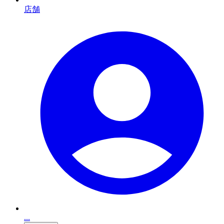
店舗
...