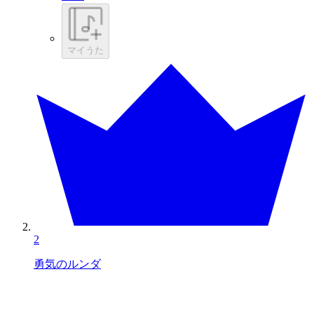
マイうた
2
勇気のルンダ