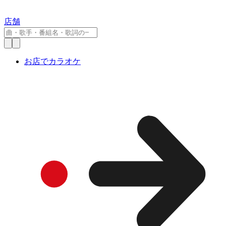
店舗
お店でカラオケ