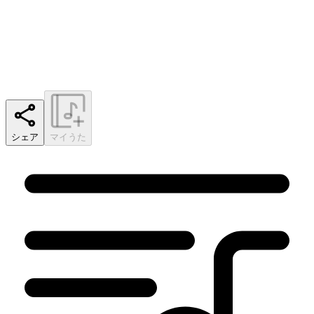
シェア
マイうた