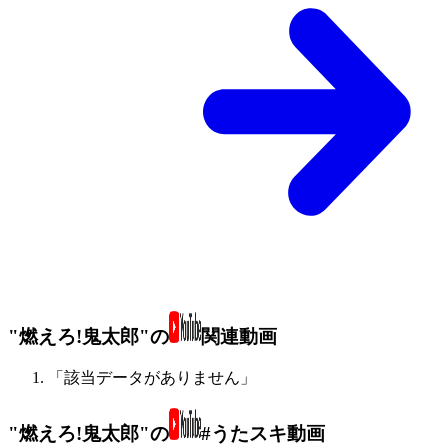
"燃えろ!鬼太郎"の
関連動画
「該当データがありません」
"燃えろ!鬼太郎"の
#うたスキ動画