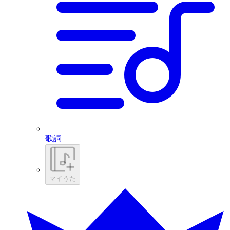
歌詞
マイうた