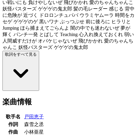
い戦いにも 負けやしないぜ 飛びかかれ 愛のちゃんちゃんこ
妖怪バスターズ ゲゲゲの鬼太郎 髪の毛レーダー 感じる 背中
に危険が 近づく ドロロンチュパパ ウラミヤムーラ 時間をカ
セゲ ゲゲゲのゲ 黒いワナ ぶっつぶせ 前に後ろに ヒラリと
Jumping ほら捕まえてごらんよ 闇の中でも迷わないぜ 夢が
輝く パンチ一発 とばして Teaching 心入れ換えておくれ 弱い
人間威すだけが オバケじゃないぜ 飛びかかれ 愛のちゃんち
ゃんこ 妖怪バスターズ ゲゲゲの鬼太郎
歌詞をすべて見る
楽曲情報
歌手名
戸田恵子
作詞
森雪之丞
作曲
小林亜星