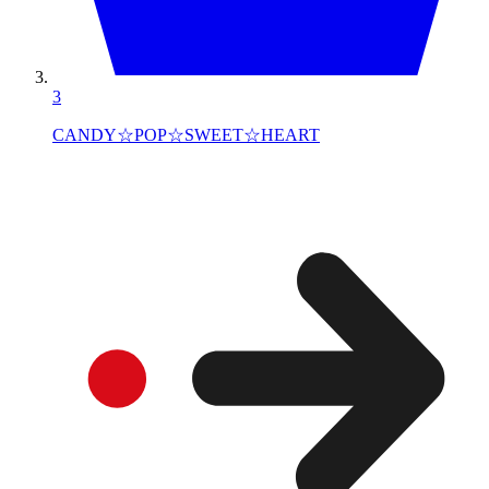
3
CANDY☆POP☆SWEET☆HEART