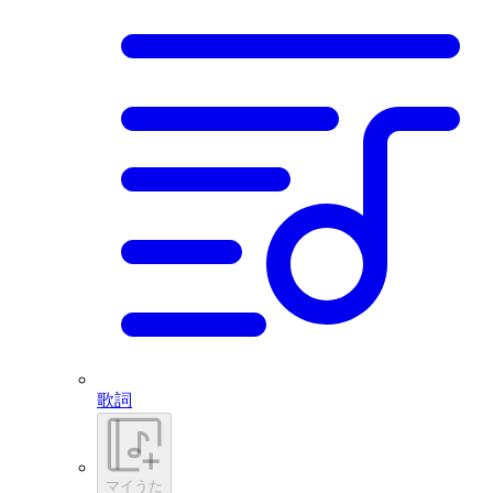
歌詞
マイうた