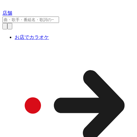
店舗
お店でカラオケ