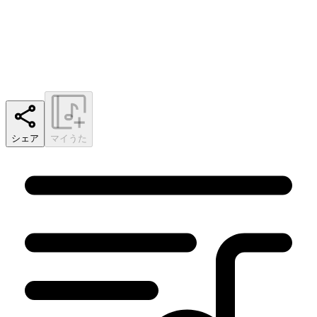
シェア
マイうた