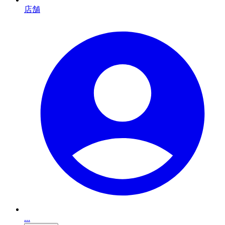
店舗
...