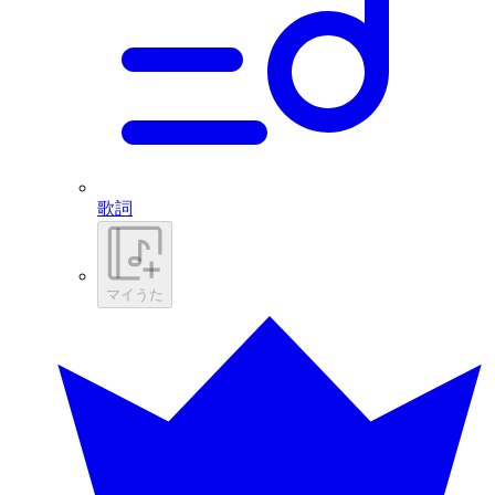
歌詞
マイうた