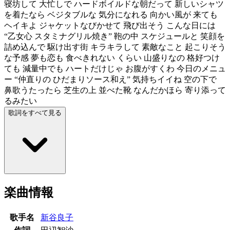
寝坊して 大忙しで ハードボイルドな朝だって 新しいシャツ
を着たなら ベジタブルな 気分になれる 向かい風が 来ても
ヘイキよ ジャケットなびかせて 飛び出そう こんな日には
“乙女心 スタミナグリル焼き” 鞄の中 スケジュールと 笑顔を
詰め込んで 駆け出す街 キラキラして 素敵なこと 起こりそう
な予感 夢も恋も 食べきれない くらい 山盛りなの 格好つけ
ても 減量中でも ハートだけじゃ お腹がすくわ 今日のメニュ
ー “仲直りの ひだまりソース和え” 気持ちイイね 空の下で
鼻歌うたったら 芝生の上 並べた靴 なんだかほら 寄り添って
るみたい
歌詞をすべて見る
楽曲情報
歌手名
新谷良子