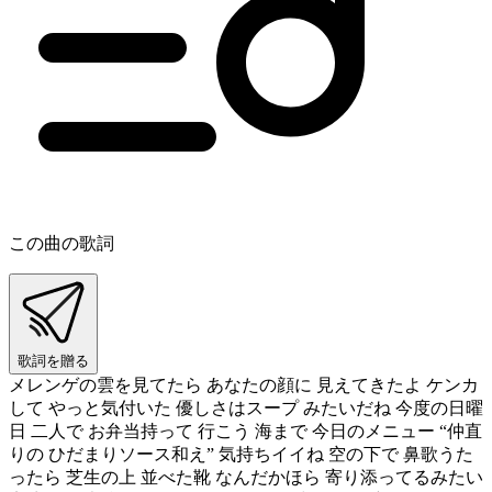
この曲の歌詞
歌詞を贈る
メレンゲの雲を見てたら あなたの顔に 見えてきたよ ケンカ
して やっと気付いた 優しさはスープ みたいだね 今度の日曜
日 二人で お弁当持って 行こう 海まで 今日のメニュー “仲直
りの ひだまりソース和え” 気持ちイイね 空の下で 鼻歌うた
ったら 芝生の上 並べた靴 なんだかほら 寄り添ってるみたい