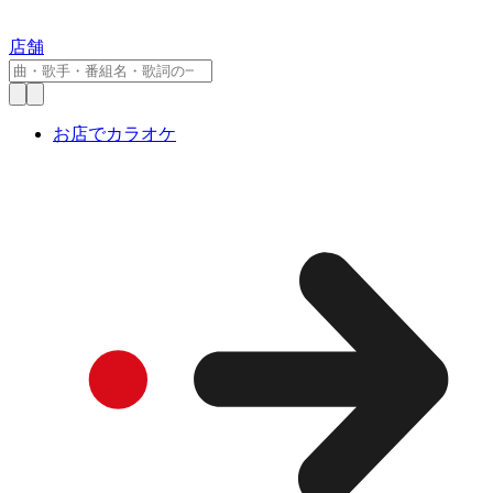
店舗
お店でカラオケ