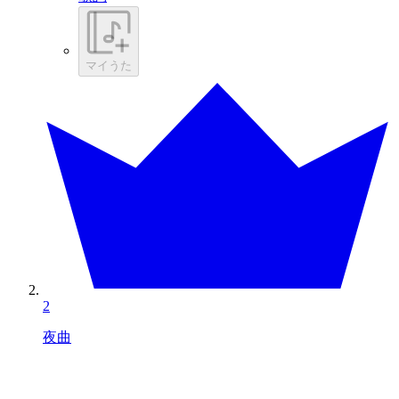
マイうた
2
夜曲