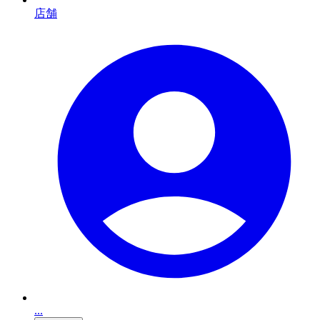
店舗
...