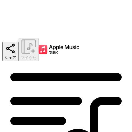
シェア
マイうた