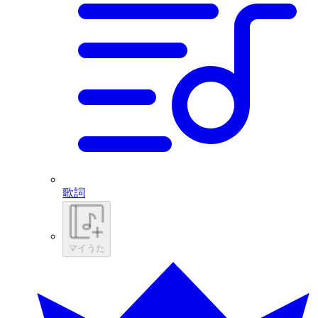
歌詞
マイうた