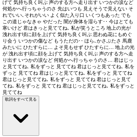
げて 気持ち良く叫ぶ 声のする方へ走り出す いつかの涙など
何処かへ行っちゃうのさ 先はいつも 見えそうで見えない そ
れでいい､それがいい よく似た入り口 いくつもあった でも
この道じゃなきゃ やだった 闇が身体を湿らす･･ 今はとても
寒いけど 君はきっと見ててね､ 私が笑うところ 地上の光が
洩れ出す頃に顔を上げて 気持ち良く叫ぶ 思わぬ花にもめぐ
り会う いつかの傷など もうただの･･ ほら､かさぶたさ 馬鹿
みたいに ひたすらに… よそ見もせず ひたすらに… 地上の光
が 洩れ出す頃に顔を上げて 気持ち良く叫ぶ 声のする方へ走
り出す いつかの涙など 何処かへ行っちゃうのさ… 君はじっ
と見ててね､ 私をずっと 見ててね 君はじっと見ててね､ 私を
ずっと 見ててね 君はじっと見ててね､ 私をずっと 見ててね
君はじっと見ててね､ 私をずっと 見ててね 君はじっと見て
てね､ 私をずっと 見ててね 君はじっと見ててね､ 私をずっと
見ててね
歌詞をすべて見る