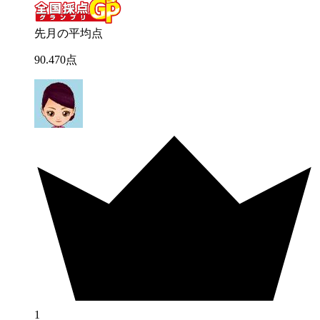
先月の平均点
90
.
470
点
1