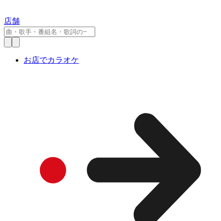
店舗
お店でカラオケ