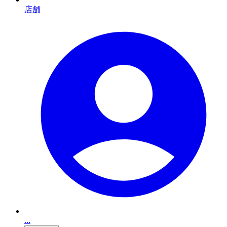
店舗
...