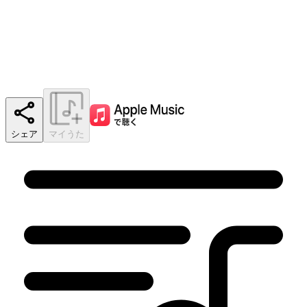
シェア
マイうた