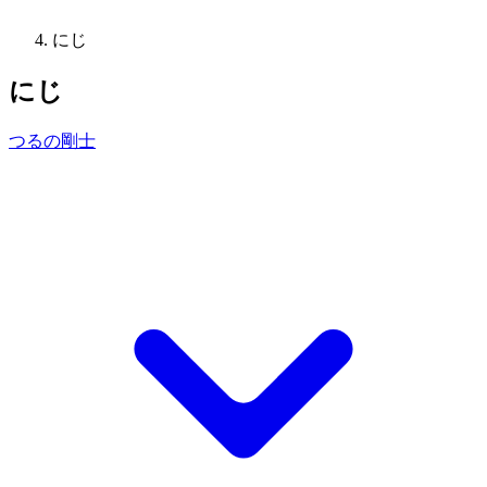
にじ
にじ
つるの剛士