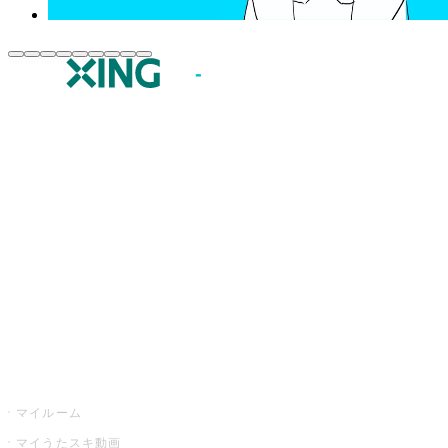
JOYSOUND.comトップ
カラオケ楽曲・歌詞検索
カラオケ店舗検索
全国カラオケ大会
イベント・キャンペーン
うたスキ
マイルーム
マイうたスキ動画