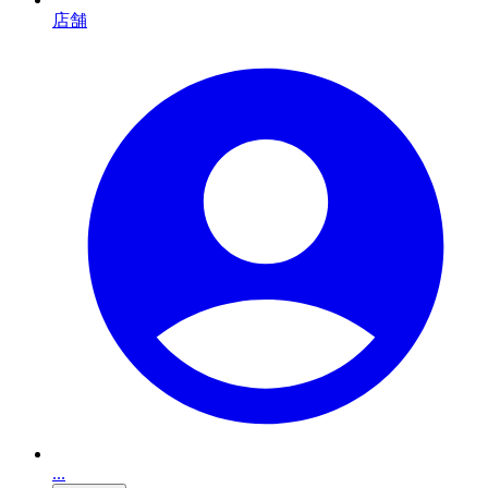
店舗
...