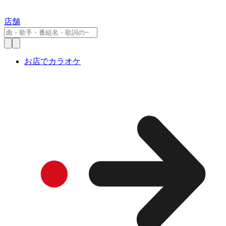
店舗
お店でカラオケ