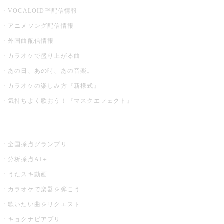
VOCALOID™配信情報
アニメソング配信情報
外国曲配信情報
カラオケで盛り上がる曲
あの日、あの時、あの音楽。
カラオケの楽しみ方『新様式』
気持ちよく歌おう！『マスクエフェクト』
お店でもっと楽しむ
全国採点グランプリ
分析採点AI＋
うたスキ動画
カラオケで楽器を弾こう
歌いたい曲をリクエスト
キョクナビアプリ