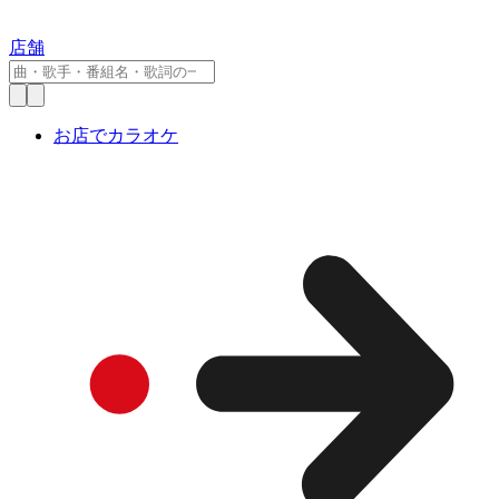
店舗
お店でカラオケ