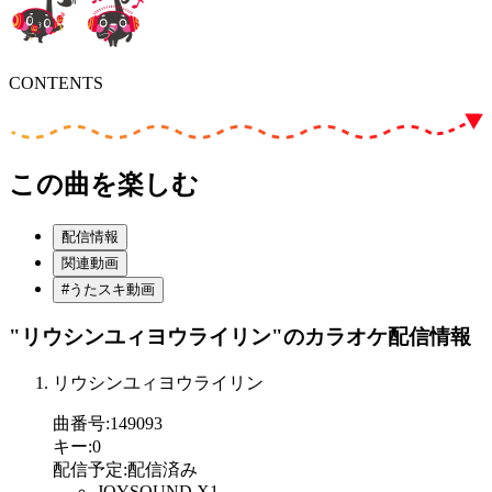
CONTENTS
この曲を楽しむ
配信情報
関連動画
#うたスキ動画
"リウシンユィヨウライリン"
のカラオケ配信情報
リウシンユィヨウライリン
曲番号
:
149093
キー
:
0
配信予定
:
配信済み
JOYSOUND X1