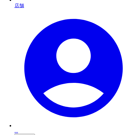
店舗
...